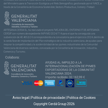
del Ministerio para la Transición Ecológica y el Reto Demográfico, gestionado por el IVACE, a
través de la Consellería de Economía Sostenible, Sectors Productius, Comerç i Treball.
ARTESANIA CERDA SL, ha realizado el proyecto “MEJORA DEL ENTORNO IT DE ARTESANÍA
CERDÁ” con número de expediente INPYME/2024/714 para el que ha conseguido una
subvención de 40.465,62 € correspondiente a la convocatoria para el ejercicio 2024, dentro de
la sexta fase de implantación del Plan estratégico de la industria valenciana, de ayudas para
mejorar la competitividad y la sostenibilidad de las pymes industriales de la Comunitat
Valenciana de diversos sectores, convocada por la Conselleria de Innovación, Industria,
Comercio y Turismo.
Aviso legal
|
Política de privacidade
|
Politica de Cookies
Copyright Cerdá Group 2026