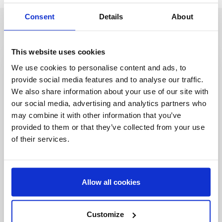
Consent
Details
About
This website uses cookies
We use cookies to personalise content and ads, to
Seja o primeiro a
provide social media features and to analyse our traffic.
We also share information about your use of our site with
saber
our social media, advertising and analytics partners who
Ofertas especiais, eventos e notícias do
may combine it with other information that you’ve
mundo do licenciamento, tudo com um clique
provided to them or that they’ve collected from your use
de um botão.
of their services.
Allow all cookies
Customize