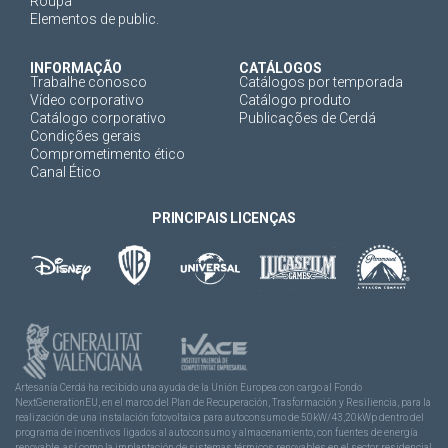
Roupa
Elementos de public.
INFORMAÇÃO
CATÁLOGOS
Trabalhe conosco
Catálogos por temporada
Vídeo corporativo
Catálogo produto
Catálogo corporativo
Publicações de Cerdá
Condições gerais
Comprometimento ético
Canal Ético
PRINCIPAIS LICENÇAS
Artesanía Cerdá ha recibido una ayuda de la Unión Europea con cargo al Fondo
NextGenerationEU, en el marco del Plan de Recuperación, Trasformación y Resiliencia, para la
realización de una instalación fotovoltaica para autoconsumo de 50kW/43,20kWp dentro del
programa de incentivos ligados al autoconsumo y almacenamiento, con fuentes de energía
renovable, así como la implantación de sistemas térmicos renovables en el sector residencial