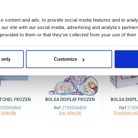
HOPPING CARE
BOLSA SHOPPING PELUCHE
BOLSA CAR
BEARS
CARE BEARS
Ref:
2100
e content and ads, to provide social media features and to analy
Produtos re
100006365
Ref:
2100006345
 relacionados
Produtos relacionados
 our site with our social media, advertising and analytics partn
 provided to them or that they’ve collected from your use of their
e
Novidade
 only
Customize
TCHEL FROZEN
BOLSA DISPLAY FROZEN
BOLSA DISPL
100006860
Ref:
2100006850
Ref:
2100
 coleção
Ver coleção
Produtos re