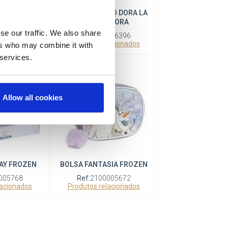
E BEARS
BOLSA CORAÇÃO DORA LA
EXPLORADORA
006343
se our traffic. We also share
lacionados
Ref:
2100006396
Produtos relacionados
ers who may combine it with
 services.
Allow all cookies
AY FROZEN
BOLSA FANTASIA FROZEN
005768
Ref:
2100005672
lacionados
Produtos relacionados