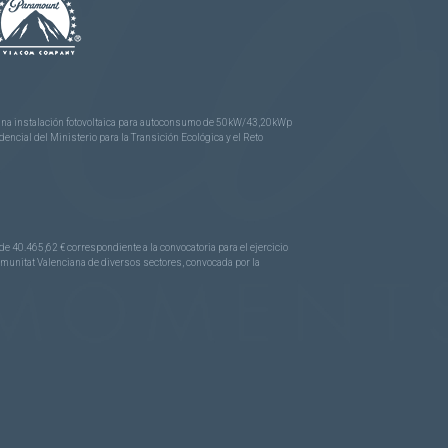
e una instalación fotovoltaica para autoconsumo de 50kW/43,20kWp
ncial del Ministerio para la Transición Ecológica y el Reto
.465,62 € correspondiente a la convocatoria para el ejercicio
Comunitat Valenciana de diversos sectores, convocada por la