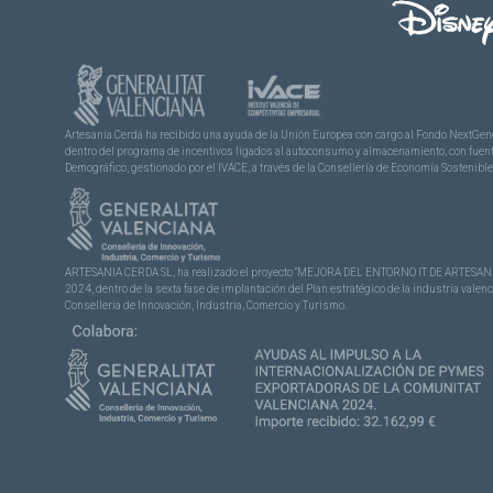
Artesanía Cerdá ha recibido una ayuda de la Unión Europea con cargo al Fondo NextGene
dentro del programa de incentivos ligados al autoconsumo y almacenamiento, con fuentes
Demográfico, gestionado por el IVACE, a través de la Consellería de Economía Sostenible,
ARTESANIA CERDA SL, ha realizado el proyecto “MEJORA DEL ENTORNO IT DE ARTESANÍA 
2024, dentro de la sexta fase de implantación del Plan estratégico de la industria vale
Conselleria de Innovación, Industria, Comercio y Turismo.