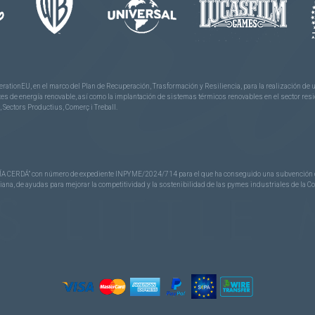
rationEU, en el marco del Plan de Recuperación, Trasformación y Resiliencia, para la realización d
 de energía renovable, así como la implantación de sistemas térmicos renovables en el sector reside
 Sectors Productius, Comerç i Treball.
CERDÁ” con número de expediente INPYME/2024/714 para el que ha conseguido una subvención de 40
nciana, de ayudas para mejorar la competitividad y la sostenibilidad de las pymes industriales de la 