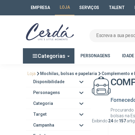
LOJA
EMPRESA
SERVIÇOS
TALENT
Categorias
PERSONAGENS
IDADE
Loja
Mochilas, bolsas e papelaria
Complemento e 
COMP
Disponibilidade
Personagens
Forneced
Categoria
Procurando p
Target
Exibindo
24
de
157
arti
Campanha