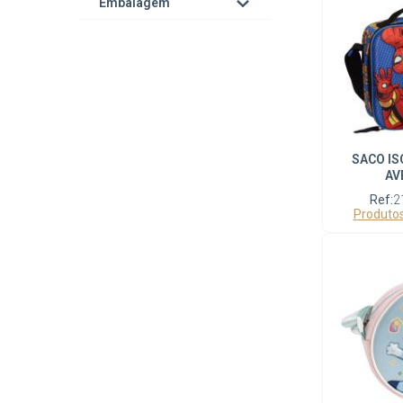
Embalagem
SACO IS
AV
Ref:
2
Produtos