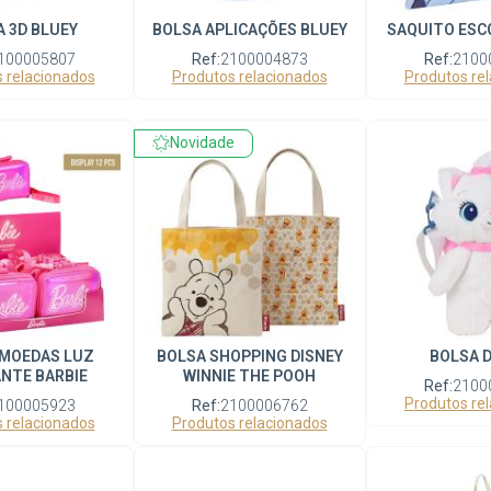
 3D BLUEY
BOLSA APLICAÇÕES BLUEY
SAQUITO ESC
100005807
Ref:
2100004873
Ref:
2100
 relacionados
Produtos relacionados
Produtos re
Novidade
MOEDAS LUZ
BOLSA SHOPPING DISNEY
BOLSA D
NTE BARBIE
WINNIE THE POOH
Ref:
2100
Produtos re
100005923
Ref:
2100006762
 relacionados
Produtos relacionados