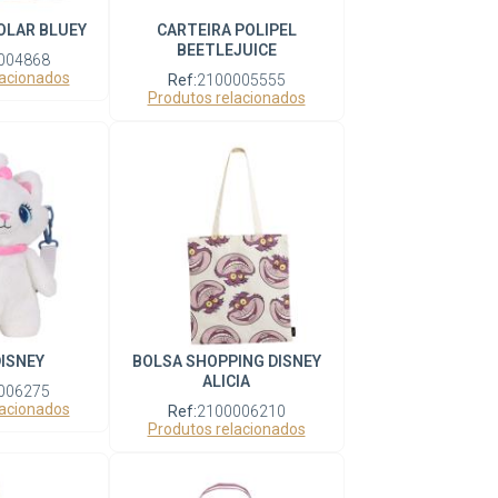
OLAR BLUEY
CARTEIRA POLIPEL
BEETLEJUICE
004868
lacionados
Ref:
2100005555
Produtos relacionados
ISNEY
BOLSA SHOPPING DISNEY
ALICIA
006275
lacionados
Ref:
2100006210
Produtos relacionados