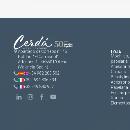
Apartado de Correos nº 45
LOJA
Mochilas, 
Pol. Ind. "El Carrascot"
papelaria
Artesans 1 - 46850 L'Olleria
Acessórios
(Valencia-Spain)
Calçado
+34 962 200 502
Beauty lin
+39 0694 806 334
Acessório
+33 249 880 967
Papelaria
For fan pe
Roupa
Elementos 