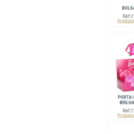
BOLSA
Ref:
2
Produtos
PORTA-
BRILHA
Ref:
2
Produtos