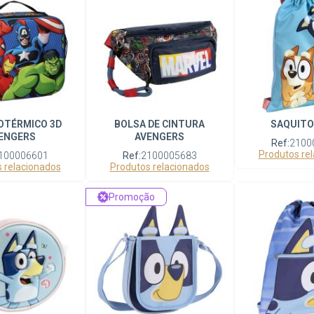
OTÉRMICO 3D
BOLSA DE CINTURA
SAQUITO
ENGERS
AVENGERS
Ref:
2100
Produtos re
100006601
Ref:
2100005683
 relacionados
Produtos relacionados
Promoção