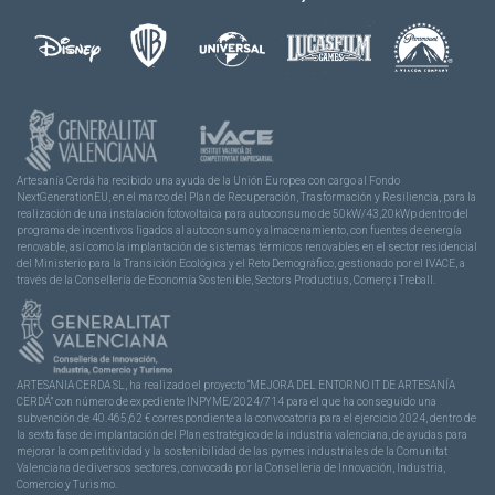
Artesanía Cerdá ha recibido una ayuda de la Unión Europea con cargo al Fondo
NextGenerationEU, en el marco del Plan de Recuperación, Trasformación y Resiliencia, para la
realización de una instalación fotovoltaica para autoconsumo de 50kW/43,20kWp dentro del
programa de incentivos ligados al autoconsumo y almacenamiento, con fuentes de energía
renovable, así como la implantación de sistemas térmicos renovables en el sector residencial
del Ministerio para la Transición Ecológica y el Reto Demográfico, gestionado por el IVACE, a
través de la Consellería de Economía Sostenible, Sectors Productius, Comerç i Treball.
ARTESANIA CERDA SL, ha realizado el proyecto “MEJORA DEL ENTORNO IT DE ARTESANÍA
CERDÁ” con número de expediente INPYME/2024/714 para el que ha conseguido una
subvención de 40.465,62 € correspondiente a la convocatoria para el ejercicio 2024, dentro de
la sexta fase de implantación del Plan estratégico de la industria valenciana, de ayudas para
mejorar la competitividad y la sostenibilidad de las pymes industriales de la Comunitat
Valenciana de diversos sectores, convocada por la Conselleria de Innovación, Industria,
Comercio y Turismo.