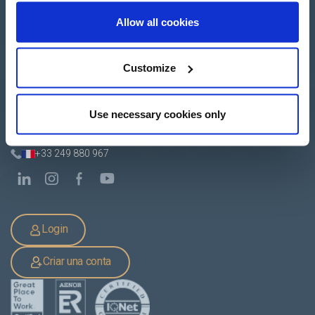
Allow all cookies
Customize
Apartado de Correos nº 45
Pol. Ind. "El Carrascot"
Artesans 1 - 46850 L'Olleria
(Valencia-Spain)
Use necessary cookies only
+34 962 200 502
+39 0694 806 334
+33 249 880 967
Login
Criar una conta