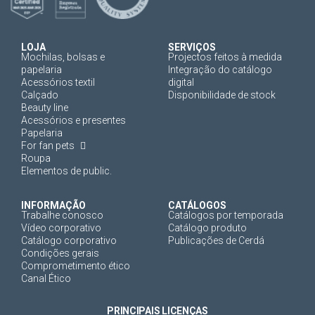
LOJA
SERVIÇOS
Mochilas, bolsas e
Projectos feitos à medida
papelaria
Integração do catálogo
Acessórios textil
digital
Calçado
Disponibilidade de stock
Beauty line
Acessórios e presentes
Papelaria
For fan pets
Roupa
Elementos de public.
INFORMAÇÃO
CATÁLOGOS
Trabalhe conosco
Catálogos por temporada
Vídeo corporativo
Catálogo produto
Catálogo corporativo
Publicações de Cerdá
Condições gerais
Comprometimento ético
Canal Ético
PRINCIPAIS LICENÇAS