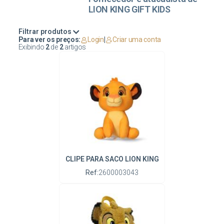
LION KING GIFT KIDS
Filtrar produtos
Para ver os preços:
Login
|
Criar uma conta
Exibindo
2
de
2
artigos
CLIPE PARA SACO LION KING
Ref:
2600003043