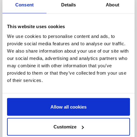
Consent
Details
About
This website uses cookies
Seja o primeiro a
We use cookies to personalise content and ads, to
provide social media features and to analyse our traffic.
saber
We also share information about your use of our site with
Ofertas especiais, eventos e notícias do
our social media, advertising and analytics partners who
mundo do licenciamento, tudo com um clique
may combine it with other information that you’ve
de um botão.
provided to them or that they’ve collected from your use
of their services.
Allow all cookies
Customize