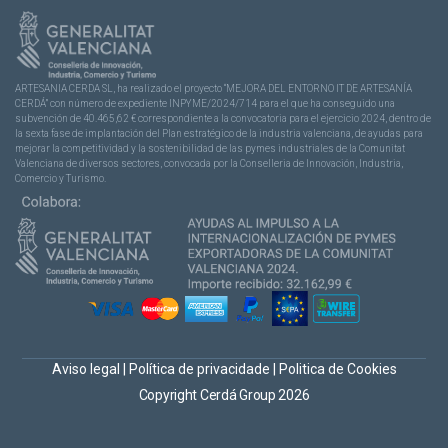
ARTESANIA CERDA SL, ha realizado el proyecto “MEJORA DEL ENTORNO IT DE ARTESANÍA
CERDÁ” con número de expediente INPYME/2024/714 para el que ha conseguido una
subvención de 40.465,62 € correspondiente a la convocatoria para el ejercicio 2024, dentro de
la sexta fase de implantación del Plan estratégico de la industria valenciana, de ayudas para
mejorar la competitividad y la sostenibilidad de las pymes industriales de la Comunitat
Valenciana de diversos sectores, convocada por la Conselleria de Innovación, Industria,
Comercio y Turismo.
Aviso legal
|
Política de privacidade
|
Politica de Cookies
Copyright Cerdá Group 2026