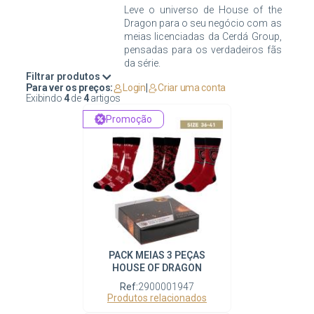
Leve o universo de House of the
Dragon para o seu negócio com as
meias licenciadas da Cerdá Group,
pensadas para os verdadeiros fãs
Filtrar produtos
Para ver os preços:
Login
|
Criar uma conta
Exibindo
4
de
4
artigos
Promoção
PACK MEIAS 3 PEÇAS
HOUSE OF DRAGON
Ref:
2900001947
Produtos relacionados