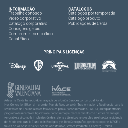
INFORMAÇÃO
CATÁLOGOS
Trabalhe conosco
Catálogos por temporada
Vídeo corporativo
Catálogo produto
Catálogo corporativo
Publicações de Cerdá
Condições gerais
Comprometimento ético
Canal Ético
PRINCIPAIS LICENÇAS
Artesanía Cerdá ha recibido una ayuda de la Unión Europea con cargo al Fondo
NextGenerationEU, en el marco del Plan de Recuperación, Trasformación y Resiliencia, para la
realización de una instalación fotovoltaica para autoconsumo de 50kW/43,20kWp dentro del
programa de incentivos ligados al autoconsumo y almacenamiento, con fuentes de energía
renovable, así como la implantación de sistemas térmicos renovables en el sector residencial
del Ministerio para la Transición Ecológica y el Reto Demográfico, gestionado por el IVACE, a
través de la Consellería de Economía Sostenible, Sectors Productius, Comerç i Treball.