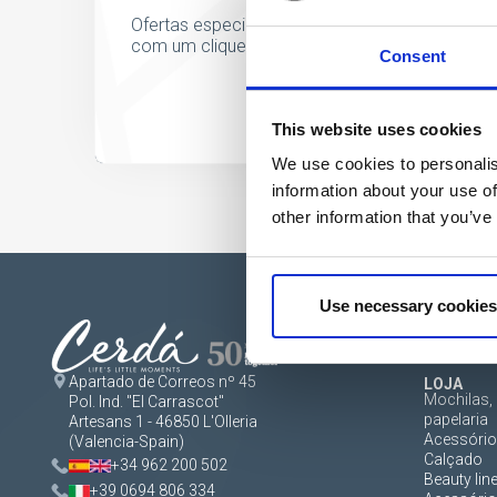
Ofertas especiais, eventos e notícias do mund
com um clique de um botão.
Consent
This website uses cookies
We use cookies to personalis
information about your use of
other information that you’ve
Use necessary cookies
Apartado de Correos nº 45
LOJA
Mochilas, 
Pol. Ind. "El Carrascot"
papelaria
Artesans 1 - 46850 L'Olleria
Acessórios
(Valencia-Spain)
Calçado
+34 962 200 502
Beauty lin
+39 0694 806 334