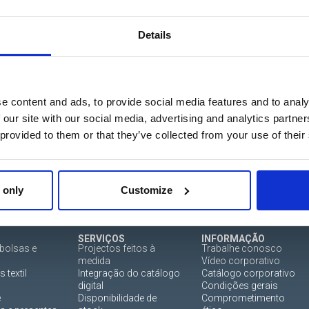
o do licenciamento, tudo
Details
e content and ads, to provide social media features and to analy
 our site with our social media, advertising and analytics partn
 provided to them or that they’ve collected from your use of their
 only
Customize
SERVIÇOS
INFORMAÇÃO
bolsas e
Projectos feitos à
Trabalhe conosco
medida
Vídeo corporativo
 textil
Integração do catálogo
Catálogo corporativo
digital
Condições gerais
e
Disponibilidade de
Comprometimento