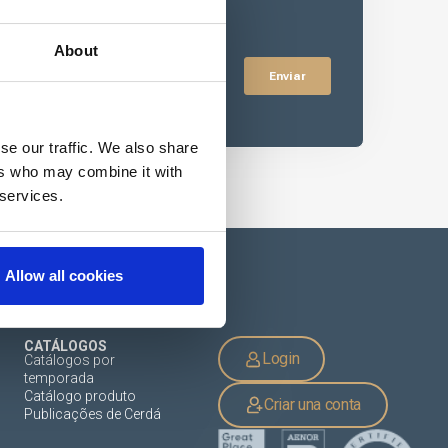
About
se our traffic. We also share
ers who may combine it with
 services.
Allow all cookies
CATÁLOGOS
Login
Catálogos por
temporada
Catálogo produto
Criar una conta
Publicações de Cerdá