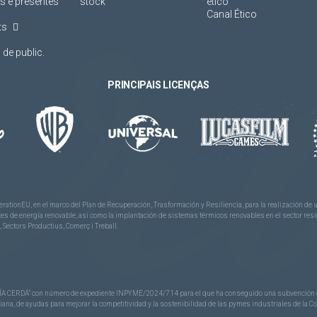
s e presentes
stock
ético
Canal Ético
ts
de public.
PRINCIPAIS LICENÇAS
rationEU, en el marco del Plan de Recuperación, Trasformación y Resiliencia, para la realización d
 de energía renovable, así como la implantación de sistemas térmicos renovables en el sector reside
 Sectors Productius, Comerç i Treball.
CERDÁ” con número de expediente INPYME/2024/714 para el que ha conseguido una subvención de 40
nciana, de ayudas para mejorar la competitividad y la sostenibilidad de las pymes industriales de la 