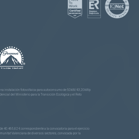
e una instalación fotovoltaica para autoconsumo de 50kW/43,20kWp
ncial del Ministerio para la Transición Ecológica y el Reto
.465,62 € correspondiente a la convocatoria para el ejercicio
Comunitat Valenciana de diversos sectores, convocada por la