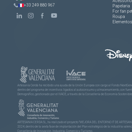
Acessório
+33 249 880 967
Papelaria
For fan pe
Roupa
Elementos 
Artesanía Cerdá ha recibido una ayuda de la Unión Europea con cargo al Fondo NextGene
dentro del programa de incentivos ligados al autoconsumo y almacenamiento, con fuentes
Demográfico, gestionado por el IVACE, a través de la Consellería de Economía Sostenible,
ARTESANIA CERDA SL, ha realizado el proyecto “MEJORA DEL ENTORNO IT DE ARTESANÍA 
2024, dentro de la sexta fase de implantación del Plan estratégico de la industria vale
Conselleria de Innovación, Industria, Comercio y Turismo.