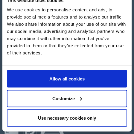
This website uses cookies
We use cookies to personalise content and ads, to
provide social media features and to analyse our traffic.
We also share information about your use of our site with
our social media, advertising and analytics partners who
Apartado de Correos nº 45
may combine it with other information that you’ve
Pol. Ind. "El Carrascot"
Artesans 1 - 46850 L'Olleria
provided to them or that they’ve collected from your use
(Valencia-Spain)
of their services.
+34 962 200 502
+39 0694 806 334
+33 249 880 967
Allow all cookies
Customize
Login
Criar una conta
Use necessary cookies only