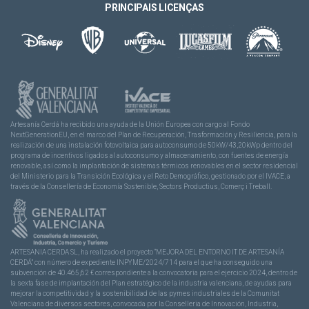
PRINCIPAIS LICENÇAS
Artesanía Cerdá ha recibido una ayuda de la Unión Europea con cargo al Fondo
NextGenerationEU, en el marco del Plan de Recuperación, Trasformación y Resiliencia, para la
realización de una instalación fotovoltaica para autoconsumo de 50kW/43,20kWp dentro del
programa de incentivos ligados al autoconsumo y almacenamiento, con fuentes de energía
renovable, así como la implantación de sistemas térmicos renovables en el sector residencial
del Ministerio para la Transición Ecológica y el Reto Demográfico, gestionado por el IVACE, a
través de la Consellería de Economía Sostenible, Sectors Productius, Comerç i Treball.
ARTESANIA CERDA SL, ha realizado el proyecto “MEJORA DEL ENTORNO IT DE ARTESANÍA
CERDÁ” con número de expediente INPYME/2024/714 para el que ha conseguido una
subvención de 40.465,62 € correspondiente a la convocatoria para el ejercicio 2024, dentro de
la sexta fase de implantación del Plan estratégico de la industria valenciana, de ayudas para
mejorar la competitividad y la sostenibilidad de las pymes industriales de la Comunitat
Valenciana de diversos sectores, convocada por la Conselleria de Innovación, Industria,