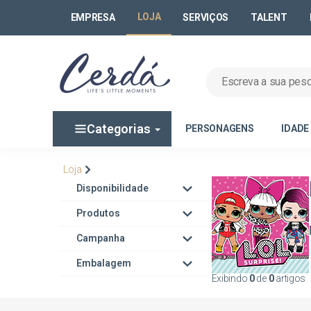
LOJA
EMPRESA
SERVIÇOS
TALENT
Categorias
PERSONAGENS
IDADE
Loja
Disponibilidade
Produtos
Campanha
Embalagem
Exibindo
0
de
0
artigos