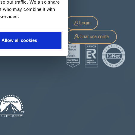
se our traffic. We also share
ers who may combine it with
 services.
CATÁLOGOS
Login
Catálogos por
temporada
Catálogo produto
Criar una conta
Publicações de Cerdá
Allow all cookies