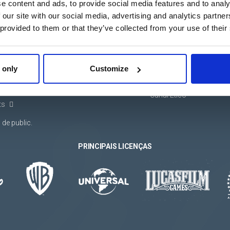
e content and ads, to provide social media features and to analy
 our site with our social media, advertising and analytics partn
 provided to them or that they’ve collected from your use of their
SERVIÇOS
INFORMAÇÃO
bolsas e
Projectos feitos à
Trabalhe conosco
medida
Vídeo corporativo
 textil
Integração do catálogo
Catálogo corporativo
digital
Condições gerais
 only
Customize
e
Disponibilidade de
Comprometimento
s e presentes
stock
ético
Canal Ético
ts
de public.
PRINCIPAIS LICENÇAS