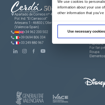
We use cookies to personalis
information about your use of
other information that you’ve
Apartado de Correos nº 45
LOJA
Mochilas, 
Pol. Ind. "El Carrascot"
papelaria
Artesans 1 - 46850 L'Olleria
Acessórios
(Valencia-Spain)
Calçado
Use necessary cookies
+34 962 200 502
Beauty lin
+39 0694 806 334
Acessório
+33 249 880 967
Papelaria
For fan pe
Roupa
Elementos 