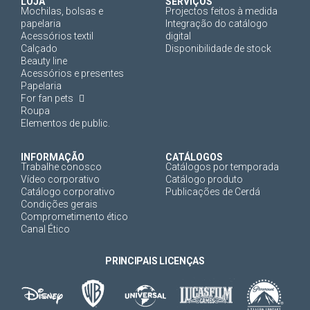
LOJA
SERVIÇOS
Mochilas, bolsas e
Projectos feitos à medida
papelaria
Integração do catálogo
Acessórios textil
digital
Calçado
Disponibilidade de stock
Beauty line
Acessórios e presentes
Papelaria
For fan pets
Roupa
Elementos de public.
INFORMAÇÃO
CATÁLOGOS
Trabalhe conosco
Catálogos por temporada
Vídeo corporativo
Catálogo produto
Catálogo corporativo
Publicações de Cerdá
Condições gerais
Comprometimento ético
Canal Ético
PRINCIPAIS LICENÇAS