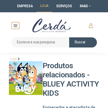
LOJA
EMPRESA
SERVIÇOS
MAIS
Buscar
Loja
Produtos
relacionados -
BLUEY ACTIVITY
KIDS
Fornecedor e atacadista de