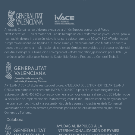
Artesanía Cerdá ha recibido una ayuda de la Unión Europea con cargo al Fondo
NextGenerationEU, en el marco del Plan de Recuperación, Trasformación y Resiliencia, para la
realización de una instalación fotovoltaica para autoconsumo de 50kW/43,20kWp dentro del
programa de incentivos ligados al autoconsumo y almacenamiento, con fuentes de energía
renovable, así como la implantación de sistemas térmicos renovables en el sector residencial
del Ministerio para la Transición Ecológica y el Reto Demográfico, gestionado por el IVACE, a
través de la Consellería de Economía Sostenible, Sectors Productius, Comerç i Treball.
ARTESANIA CERDA SL, ha realizado el proyecto “MEJORA DEL ENTORNO IT DE ARTESANÍA
CERDÁ” con número de expediente INPYME/2024/714 para el que ha conseguido una
subvención de 40.465,62 € correspondiente a la convocatoria para el ejercicio 2024, dentro de
la sexta fase de implantación del Plan estratégico de la industria valenciana, de ayudas para
mejorar la competitividad y la sostenibilidad de las pymes industriales de la Comunitat
Valenciana de diversos sectores, convocada por la Conselleria de Innovación, Industria,
Comercio y Turismo.