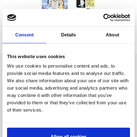
CONJUNTO PARA COLORIR
MOCHILA BLUEY
Consent
Details
About
Ref:
2700002334
This website uses cookies
We use cookies to personalise content and ads, to
provide social media features and to analyse our traffic.
We also share information about your use of our site with
our social media, advertising and analytics partners who
Seja o primeiro a
may combine it with other information that you’ve
provided to them or that they’ve collected from your use
saber
of their services.
Ofertas especiais, eventos e notícias do
mundo do licenciamento, tudo com um clique
de um botão.
Allow all cookies