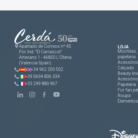
Apartado de Correos nº 45
LOJA
Mochilas, 
Pol. Ind. "El Carrascot"
papelaria
Artesans 1 - 46850 L'Olleria
Acessórios
(Valencia-Spain)
Calçado
+34 962 200 502
Beauty lin
+39 0694 806 334
Acessório
+33 249 880 967
Papelaria
For fan pe
Roupa
Elementos 