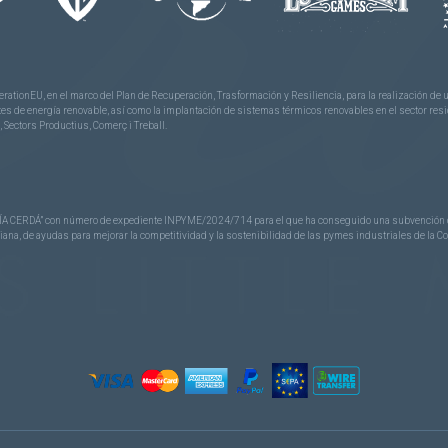
rationEU, en el marco del Plan de Recuperación, Trasformación y Resiliencia, para la realización d
 de energía renovable, así como la implantación de sistemas térmicos renovables en el sector reside
 Sectors Productius, Comerç i Treball.
CERDÁ” con número de expediente INPYME/2024/714 para el que ha conseguido una subvención de 40
nciana, de ayudas para mejorar la competitividad y la sostenibilidad de las pymes industriales de la 