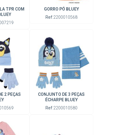
LA TPR COM
GORRO PÓ BLUEY
BLUEY
Ref:
2200010568
007219
E 2 PEÇAS
CONJUNTO DE 3 PEÇAS
EY
ÉCHARPE BLUEY
010569
Ref:
2200010580