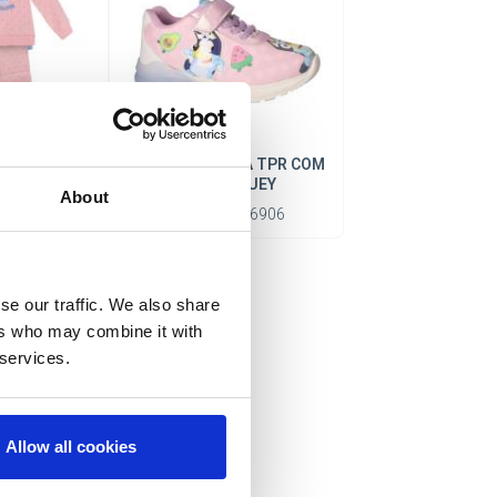
INO COTTON
SAPATILHA SOLA TPR COM
 BLUEY
LUZES BLUEY
About
002903
Ref:
2300006906
se our traffic. We also share
ers who may combine it with
 services.
Allow all cookies