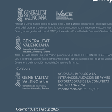
Artesanía Cerdá ha recibido una ayuda de la Unión Europea con cargo al Fondo NextGene
dentro del programa de incentivos ligados al autoconsumo y almacenamiento, con fuentes
Demográfico, gestionado por el IVACE, a través de la Consellería de Economía Sostenible,
ARTESANIA CERDA SL, ha realizado el proyecto “MEJORA DEL ENTORNO IT DE ARTESANÍA 
2024, dentro de la sexta fase de implantación del Plan estratégico de la industria vale
Conselleria de Innovación, Industria, Comercio y Turismo.
Copyright Cerdá Group 2026