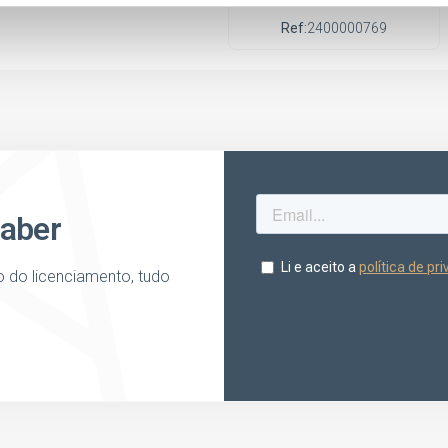
POE BLUEY
Ref:
2400000769
saber
o do licenciamento, tudo