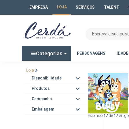
LOJA
EMPRESA
SERVIÇOS
TALENT
Categorias
PERSONAGENS
IDADE
Loja
Disponibilidade
Produtos
Campanha
Embalagem
Exibindo
17
de
17
artig