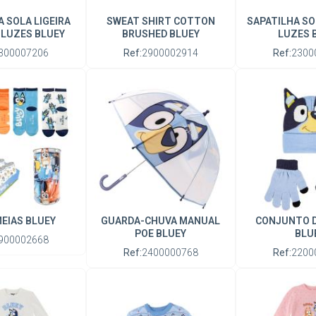
A SOLA LIGEIRA
SWEAT SHIRT COTTON
SAPATILHA SO
 LUZES BLUEY
BRUSHED BLUEY
LUZES 
300007206
Ref:
2900002914
Ref:
2300
EIAS BLUEY
GUARDA-CHUVA MANUAL
CONJUNTO D
POE BLUEY
BLU
900002668
Ref:
2400000768
Ref:
2200