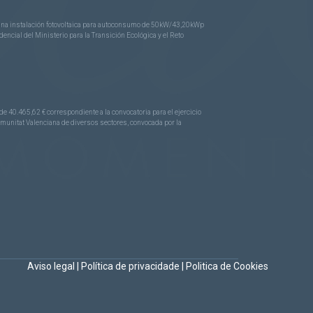
e una instalación fotovoltaica para autoconsumo de 50kW/43,20kWp
ncial del Ministerio para la Transición Ecológica y el Reto
.465,62 € correspondiente a la convocatoria para el ejercicio
Comunitat Valenciana de diversos sectores, convocada por la
Aviso legal
|
Política de privacidade
|
Politica de Cookies