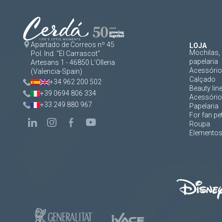
Apartado de Correos nº 45
LOJA
Mochilas, 
Pol. Ind. "El Carrascot"
papelaria
Artesans 1 - 46850 L'Olleria
Acessórios
(Valencia-Spain)
Calçado
+34 962 200 502
Beauty lin
+39 0694 806 334
Acessório
+33 249 880 967
Papelaria
For fan pe
Roupa
Elementos 