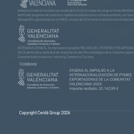
Artesanía Cerdá ha recibido una ayuda de la Unión Europea con cargo al Fondo NextGene
dentro del programa de incentivos ligados al autoconsumo y almacenamiento, con fuentes
Demográfico, gestionado por el IVACE, a través de la Consellería de Economía Sostenible,
ARTESANIA CERDA SL, ha realizado el proyecto “MEJORA DEL ENTORNO IT DE ARTESANÍA 
2024, dentro de la sexta fase de implantación del Plan estratégico de la industria vale
Conselleria de Innovación, Industria, Comercio y Turismo.
Copyright Cerdá Group 2026