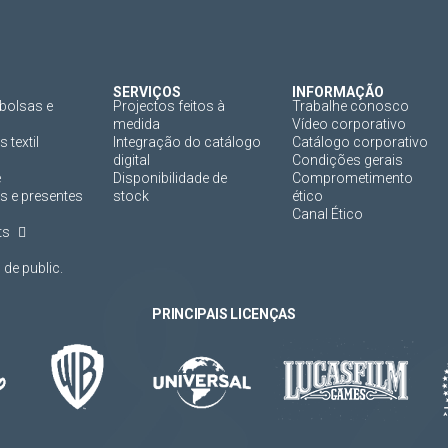
SERVIÇOS
INFORMAÇÃO
bolsas e
Projectos feitos à
Trabalhe conosco
medida
Vídeo corporativo
 textil
Integração do catálogo
Catálogo corporativo
digital
Condições gerais
e
Disponibilidade de
Comprometimento
s e presentes
stock
ético
Canal Ético
ts
de public.
PRINCIPAIS LICENÇAS