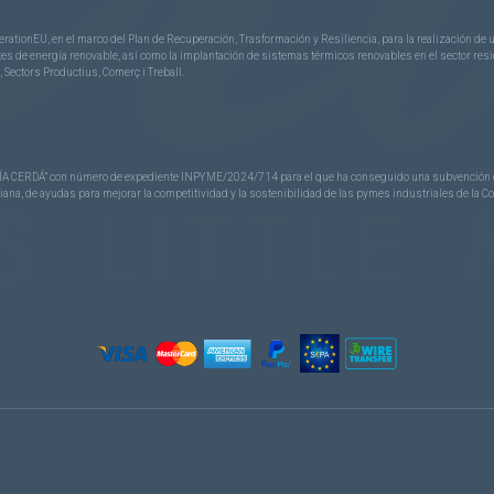
rationEU, en el marco del Plan de Recuperación, Trasformación y Resiliencia, para la realización d
 de energía renovable, así como la implantación de sistemas térmicos renovables en el sector reside
 Sectors Productius, Comerç i Treball.
CERDÁ” con número de expediente INPYME/2024/714 para el que ha conseguido una subvención de 40
nciana, de ayudas para mejorar la competitividad y la sostenibilidad de las pymes industriales de la 