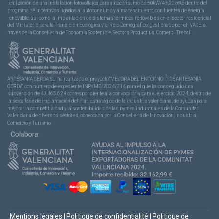
realización de una instalación fotovoltaica para autoconsumo de 50kW/43,20kWp dentro del
programa de incentivos ligados al autoconsumo y almacenamiento, con fuentes de energía
renovable, así como la implantación de sistemas térmicos renovables en el sector residencial
del Ministerio para la Transición Ecológica y el Reto Demográfico, gestionado por el IVACE, a
través de la Consellería de Economía Sostenible, Sectors Productius, Comerç i Treball.
ARTESANIA CERDA SL, ha realizado el proyecto “MEJORA DEL ENTORNO IT DE ARTESANÍA
CERDÁ” con número de expediente INPYME/2024/714 para el que ha conseguido una
subvención de 40.465,62 € correspondiente a la convocatoria para el ejercicio 2024, dentro de
la sexta fase de implantación del Plan estratégico de la industria valenciana, de ayudas para
mejorar la competitividad y la sostenibilidad de las pymes industriales de la Comunitat
Valenciana de diversos sectores, convocada por la Conselleria de Innovación, Industria,
Comercio y Turismo.
Mentions légales
|
Politique de confidentialité
|
Politique de