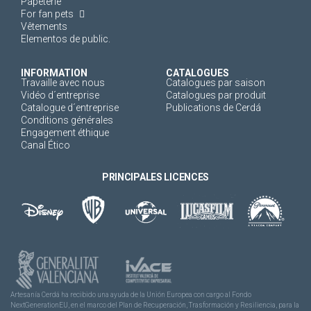
Papeterie
For fan pets
Vêtements
Elementos de public.
INFORMATION
CATALOGUES
Travaille avec nous
Catalogues par saison
Vidéo d´entreprise
Catalogues par produit
Catalogue d´entreprise
Publications de Cerdá
Conditions générales
Engagement éthique
Canal Ético
PRINCIPALES LICENCES
Artesanía Cerdá ha recibido una ayuda de la Unión Europea con cargo al Fondo
NextGenerationEU, en el marco del Plan de Recuperación, Trasformación y Resiliencia, para la