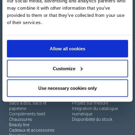
our social media, advertising and analytics partners who
+39 0694 806 334
may combine it with other information that you’ve
+33 249 880 967
provided to them or that they’ve collected from your use
of their services.
Connexion
Allow all cookies
Créer un compte
Customize
Use necessary cookies only
BOUTIQUE
SERVICES
Sacs à dos, sacs et
Projets sur mesure
papeterie
Intégration du catalogue
Compléments textil
numérique
Chaussures
Disponibilité du stock
Beauty line
Cadeaux et accessoires