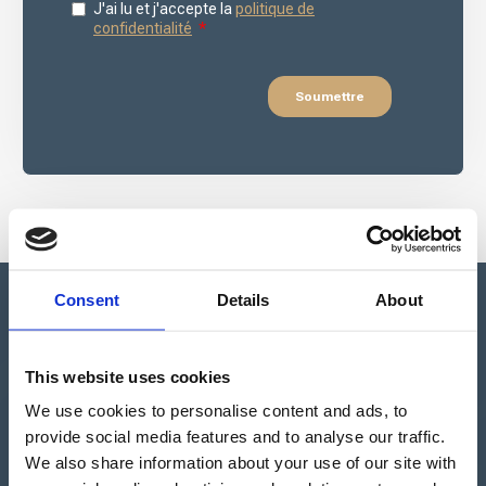
Consent
Details
About
This website uses cookies
Apartado de Correos nº 45
Pol. Ind. "El Carrascot"
We use cookies to personalise content and ads, to
Artesans 1 - 46850 L'Olleria
provide social media features and to analyse our traffic.
(Valencia-Spain)
We also share information about your use of our site with
+34 962 200 502