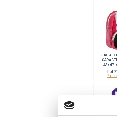
SAC A D
CARACT
GABBY´
Ref:
2
Produi