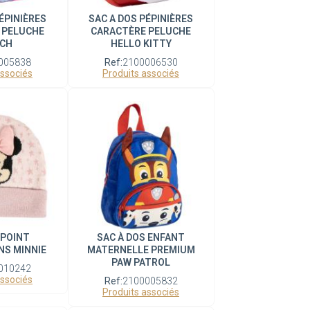
ÉPINIÈRES
SAC A DOS PÉPINIÈRES
 PELUCHE
CARACTÈRE PELUCHE
TCH
HELLO KITTY
005838
Ref:
2100006530
associés
Produits associés
 POINT
SAC À DOS ENFANT
NS MINNIE
MATERNELLE PREMIUM
PAW PATROL
010242
associés
Ref:
2100005832
Produits associés