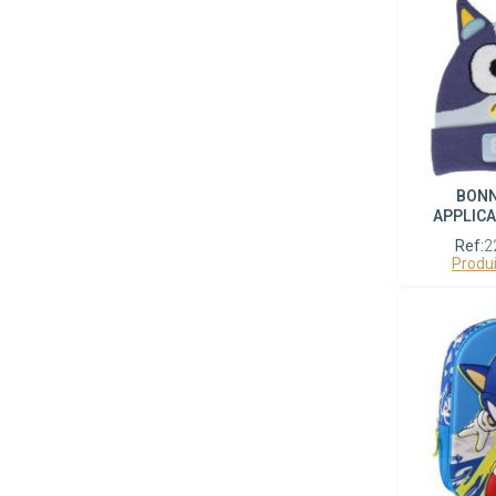
BONN
APPLICA
Ref:
2
Produi