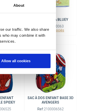
About
A GABBY´S
COL DE BRAGA BLUEY
OUSE
Ref:
2200010063
se our traffic. We also share
Produits associés
010238
associés
ers who may combine it with
 services.
Allow all cookies
 ENFANT
SAC À DOS ENFANT BASE 3D
E SPIDEY
AVENGERS
006525
Ref:
2100006562