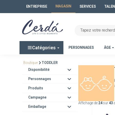
MAGASIN
ENTREPRISE
SERVICES
TALE
Catégories
PERSONNAGES
ÂGE
Boutique
TODDLER
Disponibilité
Personnages
Produits
Campagne
Affichage de
24
sur
43
a
Emballage