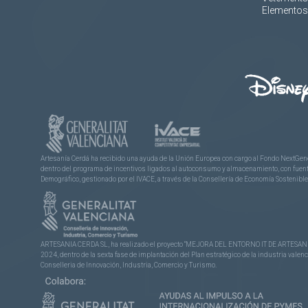
Elementos 
Artesanía Cerdá ha recibido una ayuda de la Unión Europea con cargo al Fondo NextGene
dentro del programa de incentivos ligados al autoconsumo y almacenamiento, con fuentes
Demográfico, gestionado por el IVACE, a través de la Consellería de Economía Sostenible,
ARTESANIA CERDA SL, ha realizado el proyecto “MEJORA DEL ENTORNO IT DE ARTESANÍA 
2024, dentro de la sexta fase de implantación del Plan estratégico de la industria vale
Conselleria de Innovación, Industria, Comercio y Turismo.