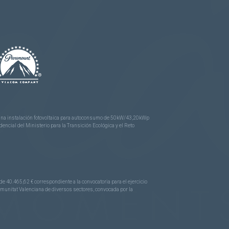
e una instalación fotovoltaica para autoconsumo de 50kW/43,20kWp
ncial del Ministerio para la Transición Ecológica y el Reto
.465,62 € correspondiente a la convocatoria para el ejercicio
Comunitat Valenciana de diversos sectores, convocada por la