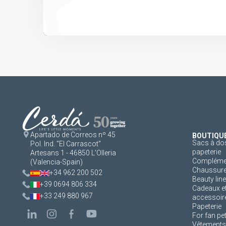
Apartado de Correos nº 45
BOUTIQU
Sacs à dos
Pol. Ind. "El Carrascot"
papeterie
Artesans 1 - 46850 L'Olleria
Complément
(Valencia-Spain)
Chaussur
+34 962 200 502
Beauty line
+39 0694 806 334
Cadeaux e
+33 249 880 967
accessoir
Papeterie
For fan pe
Vêtements