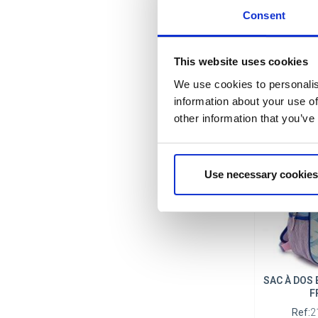
Consent
SAC A D
This website uses cookies
CARACT
AVEN
We use cookies to personalis
information about your use of
Ref:
2
Produi
other information that you’ve
Use necessary cookies
SAC À DOS
F
Ref:
2