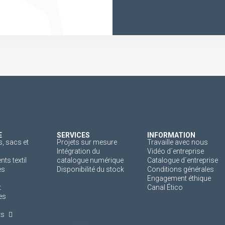
E
SERVICES
INFORMATION
, sacs et
Projets sur mesure
Travaille avec nous
Intégration du
Vidéo d´entreprise
s textil
catalogue numérique
Catalogue d´entreprise
es
Disponibilité du stock
Conditions générales
Engagement éthique
t
Canal Ético
es
ts