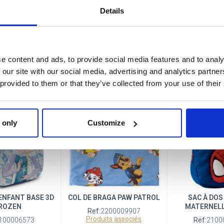
Details
OS PÉPINIÈRES
SAC À DOS ENFANT BASE 3D
COL DE BRAG
ÈRE PELUCHE
PAW PATROL
DOLLH
GERS HULK
e content and ads, to provide social media features and to analy
Ref:
2100006560
Ref:
2200
Produits associés
Produits 
 our site with our social media, advertising and analytics partn
100005837
ts associés
 provided to them or that they’ve collected from your use of their
 only
Customize
 ENFANT BASE 3D
COL DE BRAGA PAW PATROL
SAC À DOS
ROZEN
MATERNELL
Ref:
2200009907
Produits associés
100006573
Ref:
2100