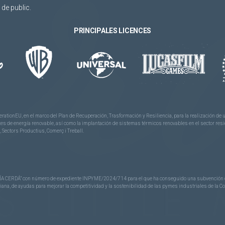
de public.
PRINCIPALES LICENCES
rationEU, en el marco del Plan de Recuperación, Trasformación y Resiliencia, para la realización d
 de energía renovable, así como la implantación de sistemas térmicos renovables en el sector reside
 Sectors Productius, Comerç i Treball.
CERDÁ” con número de expediente INPYME/2024/714 para el que ha conseguido una subvención de 40
nciana, de ayudas para mejorar la competitividad y la sostenibilidad de las pymes industriales de la 