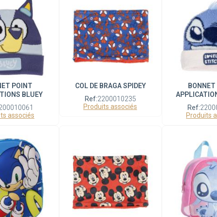
ET POINT
COL DE BRAGA SPIDEY
BONNET
TIONS BLUEY
APPLICATIO
Ref:
2200010235
Produits associés
200010061
Ref:
2200
ts associés
Produits 