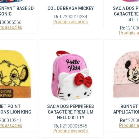
 ENFANT BASE 3D
COL DE BRAGA MICKEY
SAC A DOS P
SONIC
CARACTÈRE
Ref:
2200010234
STI
Produits associés
100006566
ts associés
Ref:
2100
Produits 
ET POINT
SAC A DOS PÉPINIÈRES
BONNET
IONS LION KING
CARACTÈRE PREMIUM
APPLICATIO
HELLO KITTY
200010241
Ref:
2200
ts associés
Produits 
Ref:
2100005845
Produits associés