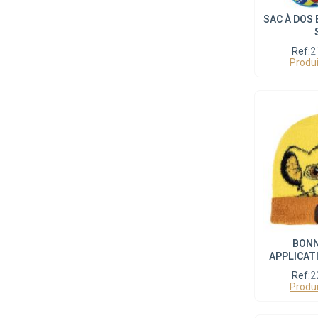
SAC À DOS
Ref:
2
Produi
BONN
APPLICAT
Ref:
2
Produi