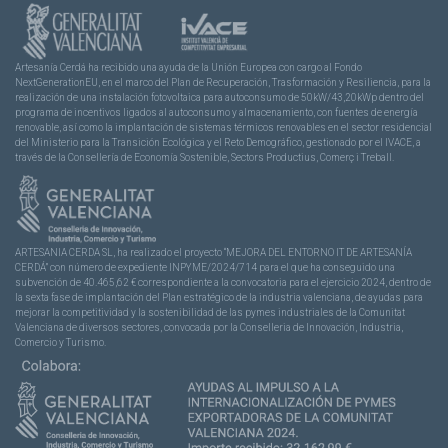
Artesanía Cerdá ha recibido una ayuda de la Unión Europea con cargo al Fondo
NextGenerationEU, en el marco del Plan de Recuperación, Trasformación y Resiliencia, para la
realización de una instalación fotovoltaica para autoconsumo de 50kW/43,20kWp dentro del
programa de incentivos ligados al autoconsumo y almacenamiento, con fuentes de energía
renovable, así como la implantación de sistemas térmicos renovables en el sector residencial
del Ministerio para la Transición Ecológica y el Reto Demográfico, gestionado por el IVACE, a
través de la Consellería de Economía Sostenible, Sectors Productius, Comerç i Treball.
ARTESANIA CERDA SL, ha realizado el proyecto “MEJORA DEL ENTORNO IT DE ARTESANÍA
CERDÁ” con número de expediente INPYME/2024/714 para el que ha conseguido una
subvención de 40.465,62 € correspondiente a la convocatoria para el ejercicio 2024, dentro de
la sexta fase de implantación del Plan estratégico de la industria valenciana, de ayudas para
mejorar la competitividad y la sostenibilidad de las pymes industriales de la Comunitat
Valenciana de diversos sectores, convocada por la Conselleria de Innovación, Industria,
Comercio y Turismo.