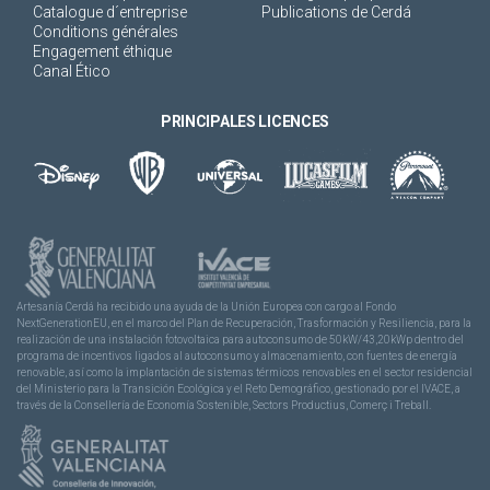
Catalogue d´entreprise
Publications de Cerdá
Conditions générales
Engagement éthique
Canal Ético
PRINCIPALES LICENCES
Artesanía Cerdá ha recibido una ayuda de la Unión Europea con cargo al Fondo
NextGenerationEU, en el marco del Plan de Recuperación, Trasformación y Resiliencia, para la
realización de una instalación fotovoltaica para autoconsumo de 50kW/43,20kWp dentro del
programa de incentivos ligados al autoconsumo y almacenamiento, con fuentes de energía
renovable, así como la implantación de sistemas térmicos renovables en el sector residencial
del Ministerio para la Transición Ecológica y el Reto Demográfico, gestionado por el IVACE, a
través de la Consellería de Economía Sostenible, Sectors Productius, Comerç i Treball.