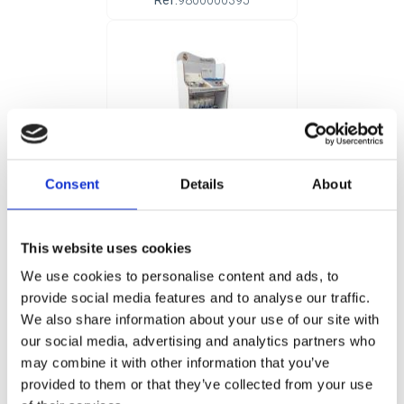
Ref:
9800000395
Consent
Details
About
PRÉSENTOIR EN CARTON À
ÉTAGÈRES PAPETERIE REAL
This website uses cookies
MADRID
Ref:
9800000418
We use cookies to personalise content and ads, to
provide social media features and to analyse our traffic.
Nouvelle arrivée
We also share information about your use of our site with
our social media, advertising and analytics partners who
may combine it with other information that you’ve
provided to them or that they’ve collected from your use