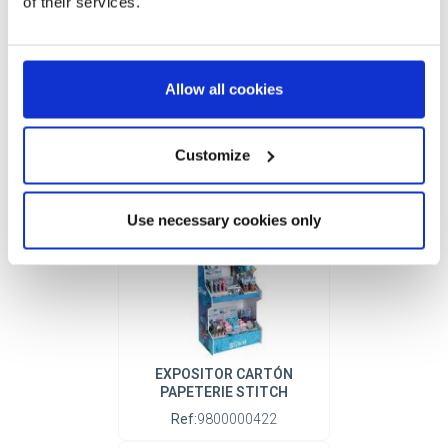
of their services.
Allow all cookies
EXPOSITOR CARTÓN
BEAUTY STITCH
Ref:
9800000436
Customize
Use necessary cookies only
EXPOSITOR CARTÓN
PAPETERIE STITCH
Ref:
9800000422