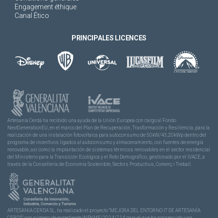
Engagement éthique
Canal Ético
PRINCIPALES LICENCES
Artesanía Cerdá ha recibido una ayuda de la Unión Europea con cargo al Fondo
NextGenerationEU, en el marco del Plan de Recuperación, Trasformación y Resiliencia, para la
realización de una instalación fotovoltaica para autoconsumo de 50kW/43,20kWp dentro del
programa de incentivos ligados al autoconsumo y almacenamiento, con fuentes de energía
renovable, así como la implantación de sistemas térmicos renovables en el sector residencial
del Ministerio para la Transición Ecológica y el Reto Demográfico, gestionado por el IVACE, a
través de la Consellería de Economía Sostenible, Sectors Productius, Comerç i Treball.
ARTESANIA CERDA SL, ha realizado el proyecto “MEJORA DEL ENTORNO IT DE ARTESANÍA
CERDÁ” con número de expediente INPYME/2024/714 para el que ha conseguido una