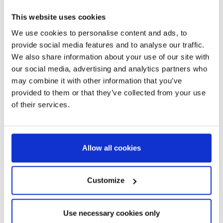
This website uses cookies
PLUMIER FROZEN
Ref:
2700002301
We use cookies to personalise content and ads, to
Produits associés
provide social media features and to analyse our traffic.
We also share information about your use of our site with
Offre
our social media, advertising and analytics partners who
may combine it with other information that you’ve
provided to them or that they’ve collected from your use
of their services.
Allow all cookies
TROUSSE À TOUT 3
COMPARTIMENTS FROZEN
Customize
Ref:
2700001689
Produits associés
Use necessary cookies only