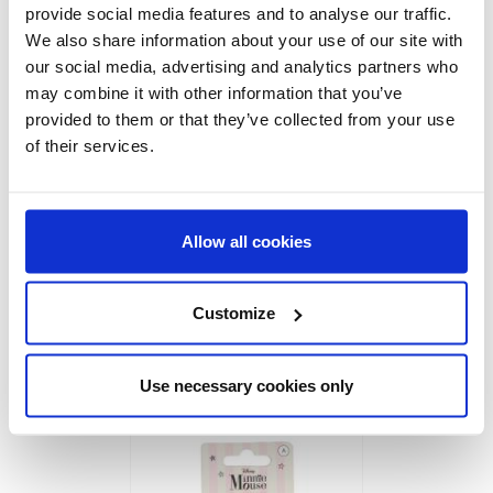
provide social media features and to analyse our traffic.
ACCESSOIRES POUR CHE
We also share information about your use of our site with
NOEUDS 3 PIÈCES MINNIE
our social media, advertising and analytics partners who
Ref:
2500002463
may combine it with other information that you’ve
provided to them or that they’ve collected from your use
of their services.
Allow all cookies
Customize
ACCESSOIRES POUR CHE
PINCES 4 PIÈCES MINNIE
Use necessary cookies only
Ref:
2500002454