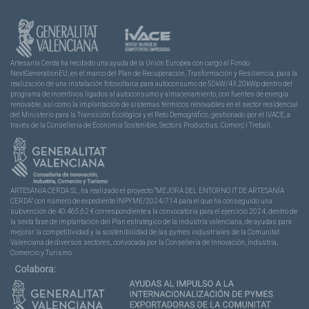
Artesanía Cerdá ha recibido una ayuda de la Unión Europea con cargo al Fondo
NextGenerationEU, en el marco del Plan de Recuperación, Trasformación y Resiliencia, para la
realización de una instalación fotovoltaica para autoconsumo de 50kW/43,20kWp dentro del
programa de incentivos ligados al autoconsumo y almacenamiento, con fuentes de energía
renovable, así como la implantación de sistemas térmicos renovables en el sector residencial
del Ministerio para la Transición Ecológica y el Reto Demográfico, gestionado por el IVACE, a
través de la Consellería de Economía Sostenible, Sectors Productius, Comerç i Treball.
ARTESANIA CERDA SL, ha realizado el proyecto “MEJORA DEL ENTORNO IT DE ARTESANÍA
CERDÁ” con número de expediente INPYME/2024/714 para el que ha conseguido una
subvención de 40.465,62 € correspondiente a la convocatoria para el ejercicio 2024, dentro de
la sexta fase de implantación del Plan estratégico de la industria valenciana, de ayudas para
mejorar la competitividad y la sostenibilidad de las pymes industriales de la Comunitat
Valenciana de diversos sectores, convocada por la Conselleria de Innovación, Industria,
Comercio y Turismo.