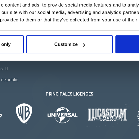
e content and ads, to provide social media features and to analy
 our site with our social media, advertising and analytics partn
 provided to them or that they’ve collected from your use of their
E
SERVICES
INFORMATION
, sacs et
Projets sur mesure
Travaille avec nous
Intégration du
Vidéo d´entreprise
s textil
catalogue numérique
Catalogue d´entreprise
es
Disponibilité du stock
Conditions générales
 only
Customize
Engagement éthique
t
Canal Ético
es
ts
de public.
PRINCIPALES LICENCES