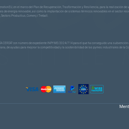
rationEU, en el marco del Plan de Recuperación, Trasformación y Resiliencia, para la realización d
 de energía renovable, así como la implantación de sistemas térmicos renovables en el sector reside
 Sectors Productius, Comerç i Treball.
CERDÁ” con número de expediente INPYME/2024/714 para el que ha conseguido una subvención de 40
nciana, de ayudas para mejorar la competitividad y la sostenibilidad de las pymes industriales de la 
Ment