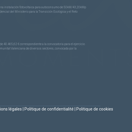
e una instalación fotovoltaica para autoconsumo de 50kW/43,20kWp
ncial del Ministerio para la Transición Ecológica y el Reto
.465,62 € correspondiente a la convocatoria para el ejercicio
Comunitat Valenciana de diversos sectores, convocada por la
ions légales
|
Politique de confidentialité
|
Politique de cookies