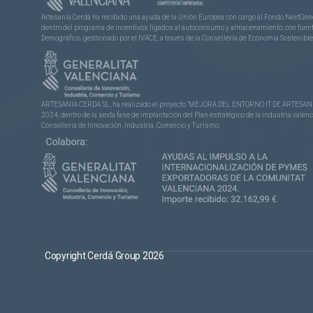
Artesanía Cerdá ha recibido una ayuda de la Unión Europea con cargo al Fondo NextGene
dentro del programa de incentivos ligados al autoconsumo y almacenamiento, con fuentes
Demográfico, gestionado por el IVACE, a través de la Consellería de Economía Sostenible,
ARTESANIA CERDA SL, ha realizado el proyecto “MEJORA DEL ENTORNO IT DE ARTESANÍA 
2024, dentro de la sexta fase de implantación del Plan estratégico de la industria vale
Conselleria de Innovación, Industria, Comercio y Turismo.
Copyright Cerdá Group 2026