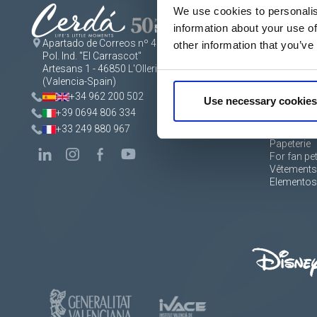
We use cookies to personalis
information about your use of
Apartado de Correos nº 45
other information that you’ve
BOUTIQU
Sacs à dos
Pol. Ind. "El Carrascot"
papeterie
Artesans 1 - 46850 L'Olleria
Complément
(Valencia-Spain)
Chaussur
+34 962 200 502
Use necessary cookies
Beauty line
+39 0694 806 334
Cadeaux e
+33 249 880 967
accessoir
Papeterie
For fan pe
Vêtements
Elementos 