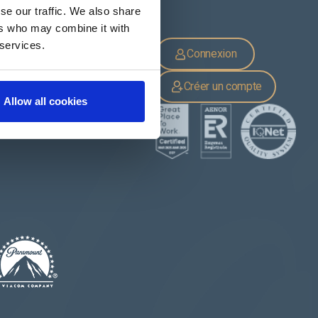
se our traffic. We also share
ers who may combine it with
 services.
CATALOGUES
Connexion
Catalogues par saison
Catalogues par produit
Publications de Cerdá
Créer un compte
Allow all cookies