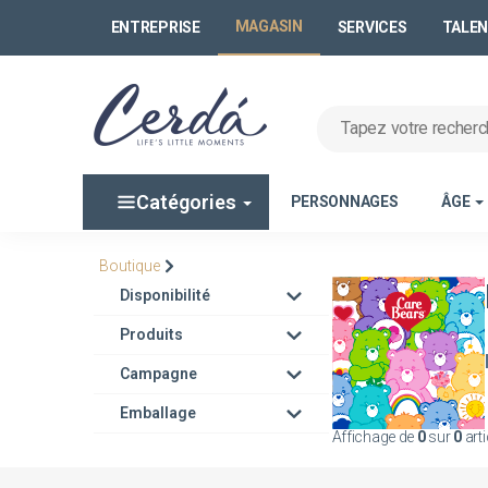
MAGASIN
ENTREPRISE
SERVICES
TALE
Catégories
PERSONNAGES
ÂGE
Boutique
Disponibilité
Produits
Campagne
Emballage
Affichage de
0
sur
0
arti