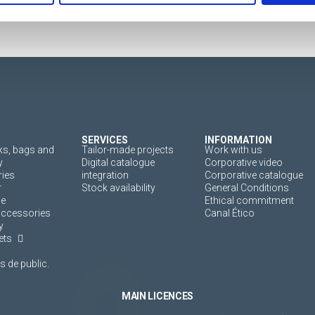
SERVICES
INFORMATION
s, bags and
Tailor-made projects
Work with us
y
Digital catalogue
Corporative video
ies
integration
Corporative catalogue
r
Stock availability
General Conditions
ne
Ethical commitment
accessories
Canal Ético
y
ets
 de public.
MAIN LICENCES