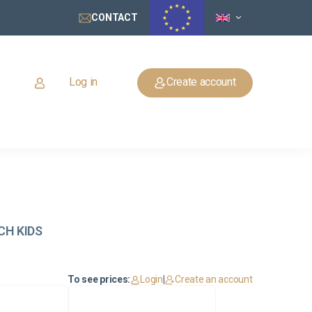
CONTACT
Log in
Create account
ACH KIDS
To see prices:
Login
|
Create an account