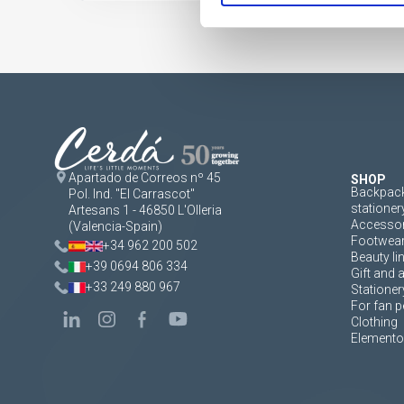
Apartado de Correos nº 45
SHOP
Backpack
Pol. Ind. "El Carrascot"
stationer
Artesans 1 - 46850 L'Olleria
Accessor
(Valencia-Spain)
Footwea
+34 962 200 502
Beauty li
+39 0694 806 334
Gift and 
+33 249 880 967
Stationer
For fan p
Clothing
Elementos