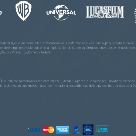
rationEU, en el marco del Plan de Recuperación, Trasformación y Resiliencia, para la realización d
 de energía renovable, así como la implantación de sistemas térmicos renovables en el sector reside
 Sectors Productius, Comerç i Treball.
CERDÁ” con número de expediente INPYME/2024/714 para el que ha conseguido una subvención de 40
nciana, de ayudas para mejorar la competitividad y la sostenibilidad de las pymes industriales de la 