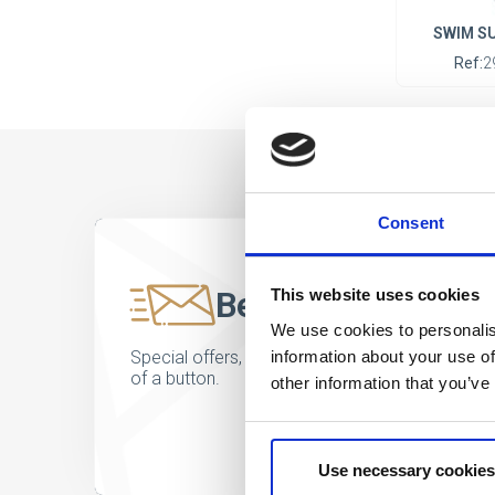
SWIM SU
Ref:
2
Consent
Be the first to kno
This website uses cookies
We use cookies to personalis
information about your use of
Special offers, events and news from the world of
of a button.
other information that you’ve
Use necessary cookies