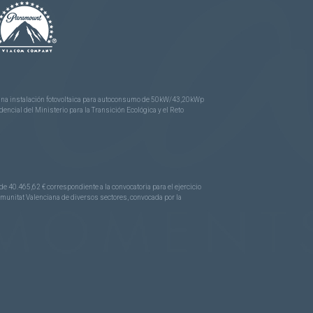
e una instalación fotovoltaica para autoconsumo de 50kW/43,20kWp
ncial del Ministerio para la Transición Ecológica y el Reto
.465,62 € correspondiente a la convocatoria para el ejercicio
Comunitat Valenciana de diversos sectores, convocada por la