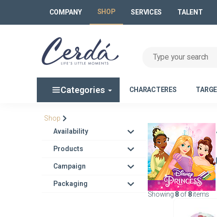
SHOP
COMPANY
SERVICES
TALENT
Categories
CHARACTERES
TARG
Shop
Availability
Products
Campaign
Packaging
Showing
8
of
8
items