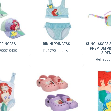
PRINCESS
BIKINI PRINCESS
SUNGLASSES 
PREMIUM PR
200010430
Ref:
2900002589
SIREN
Ref:
2600