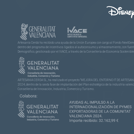
Artesanía Cerdá ha recibido una ayuda de la Unión Europea con cargo al Fondo NextGene
dentro del programa de incentivos ligados al autoconsumo y almacenamiento, con fuentes
Demográfico, gestionado por el IVACE, a través de la Consellería de Economía Sostenible,
ARTESANIA CERDA SL, ha realizado el proyecto “MEJORA DEL ENTORNO IT DE ARTESANÍA 
2024, dentro de la sexta fase de implantación del Plan estratégico de la industria vale
Conselleria de Innovación, Industria, Comercio y Turismo.