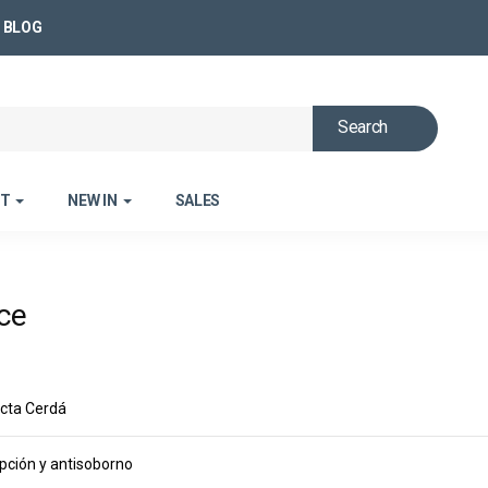
BLOG
Search
ET
NEW IN
SALES
ce
cta Cerdá
upción y antisoborno