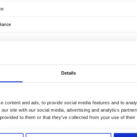
co
liance
Details
SERVICES
INFORMATION
s, bags and
Tailor-made projects
Work with us
y
Digital catalogue
Corporative video
ies
integration
Corporative catalogue
e content and ads, to provide social media features and to analy
r
Stock availability
General Conditions
 our site with our social media, advertising and analytics partn
ne
Ethical commitment
accessories
Canal Ético
 provided to them or that they’ve collected from your use of their
y
ets