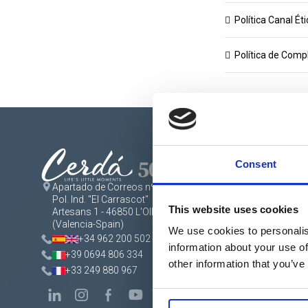
Política Canal Éti
Política de Comp
Consent
Apartado de Correos nº 45
SHOP
Backpack
Pol. Ind. "El Carrascot"
This website uses cookies
stationer
Artesans 1 - 46850 L'Olleria
Accessor
(Valencia-Spain)
We use cookies to personalis
Footwea
+34 962 200 502
information about your use of
Beauty li
+39 0694 806 334
Gift and 
other information that you’ve
+33 249 880 967
Stationer
For fan p
Clothing