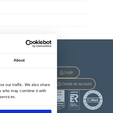
About
CATALOGUES
Login
Catalogues by season
Catalogues by product
Cerda's publications
Create an account
se our traffic. We also share
ers who may combine it with
 services.