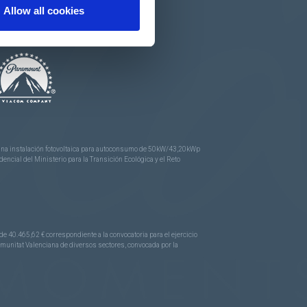
Allow all cookies
e una instalación fotovoltaica para autoconsumo de 50kW/43,20kWp
ncial del Ministerio para la Transición Ecológica y el Reto
.465,62 € correspondiente a la convocatoria para el ejercicio
Comunitat Valenciana de diversos sectores, convocada por la