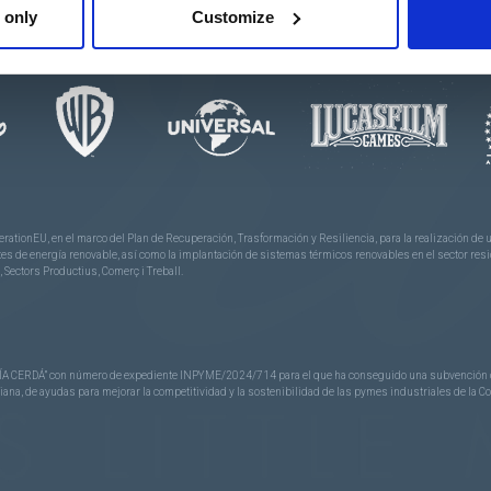
 de public.
 only
Customize
MAIN LICENCES
rationEU, en el marco del Plan de Recuperación, Trasformación y Resiliencia, para la realización d
 de energía renovable, así como la implantación de sistemas térmicos renovables en el sector reside
 Sectors Productius, Comerç i Treball.
CERDÁ” con número de expediente INPYME/2024/714 para el que ha conseguido una subvención de 40
nciana, de ayudas para mejorar la competitividad y la sostenibilidad de las pymes industriales de la 