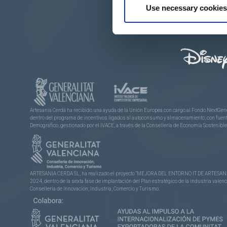
Elementos
Use necessary cookies
Artesanía Cerdá ha recibido una ayuda de la Unión Europea con cargo al Fondo NextGene
dentro del programa de incentivos ligados al autoconsumo y almacenamiento, con fuentes
Demográfico, gestionado por el IVACE, a través de la Consellería de Economía Sostenible,
ARTESANIA CERDA SL, ha realizado el proyecto “MEJORA DEL ENTORNO IT DE ARTESANÍA 
2024, dentro de la sexta fase de implantación del Plan estratégico de la industria vale
Conselleria de Innovación, Industria, Comercio y Turismo.