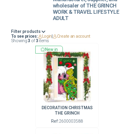
wholesaler of THE GRINCH
WORK & TRAVEL LIFESTYLE
ADULT
Filter products
To see prices:
Login
|
Create an account
Showing
3
of
3
items
New in
DECORATION CHRISTMAS
THE GRINCH
Ref:
2600003588