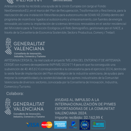
Artesanía Cerdá ha recibido una ayuda de la Unión Europea con cargo al Fondo
NextGenerationEU, en el marco del Plan de Recuperación, Trasformación y Resiliencia, para la
realización de una instalación fotovoltaica para autoconsumo de 50kW/43,20kWp dentro del
programa de incentivos ligados al autoconsumo y almacenamiento, con fuentes de energía
renovable, así como la implantación de sistemas térmicos renovables en el sector residencial
del Ministerio para la Transición Ecológica y el Reto Demográfico, gestionado por el IVACE, a
través de la Consellería de Economía Sostenible, Sectors Productius, Comerç i Treball.
ARTESANIA CERDA SL, ha realizado el proyecto “MEJORA DEL ENTORNO IT DE ARTESANÍA
CERDÁ” con número de expediente INPYME/2024/714 para el que ha conseguido una
subvención de 40.465,62 € correspondiente a la convocatoria para el ejercicio 2024, dentro de
la sexta fase de implantación del Plan estratégico de la industria valenciana, de ayudas para
mejorar la competitividad y la sostenibilidad de las pymes industriales de la Comunitat
Valenciana de diversos sectores, convocada por la Conselleria de Innovación, Industria,
Comercio y Turismo.