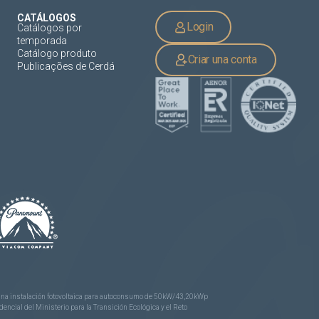
CATÁLOGOS
Login
Catálogos por
temporada
Catálogo produto
Criar una conta
Publicações de Cerdá
e una instalación fotovoltaica para autoconsumo de 50kW/43,20kWp
ncial del Ministerio para la Transición Ecológica y el Reto