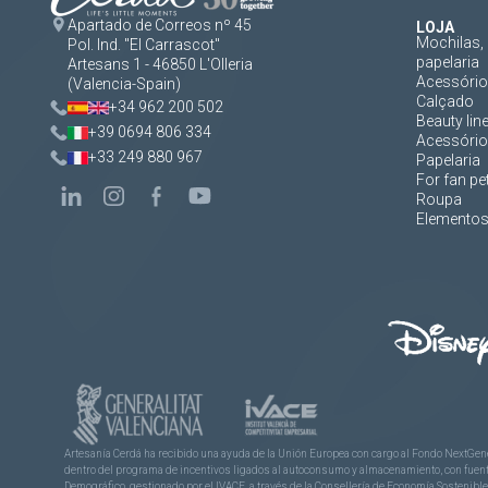
Apartado de Correos nº 45
LOJA
Mochilas, 
Pol. Ind. "El Carrascot"
papelaria
Artesans 1 - 46850 L'Olleria
Acessórios
(Valencia-Spain)
Calçado
+34 962 200 502
Beauty lin
+39 0694 806 334
Acessório
+33 249 880 967
Papelaria
For fan pe
Roupa
Elementos 
Artesanía Cerdá ha recibido una ayuda de la Unión Europea con cargo al Fondo NextGene
dentro del programa de incentivos ligados al autoconsumo y almacenamiento, con fuentes
Demográfico, gestionado por el IVACE, a través de la Consellería de Economía Sostenible,