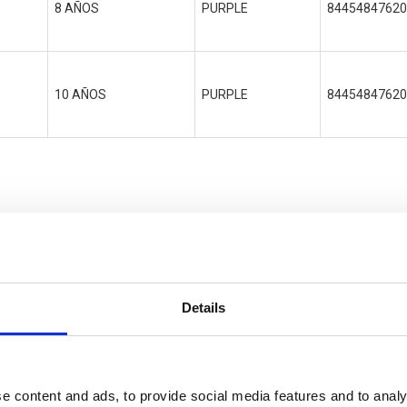
8 AÑOS
PURPLE
84454847620
10 AÑOS
PURPLE
84454847620
TY
Details
e content and ads, to provide social media features and to analy