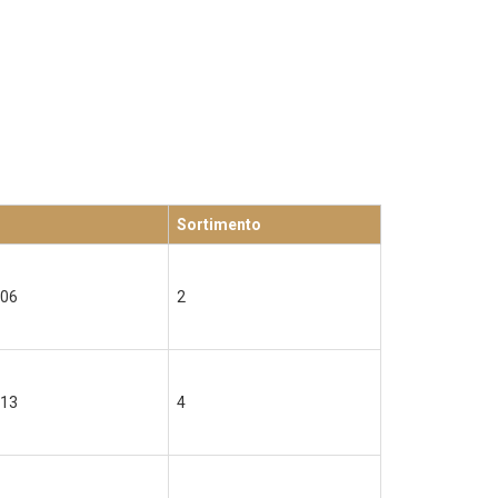
Sortimento
06
2
13
4