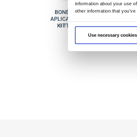
information about your use of
other information that you’ve
BONÉ BASEBALL
APLICAÇÕES HELLO
KITTY KUROMI
Ref: 2200011315
Use necessary cookies