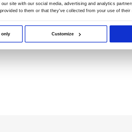
 our site with our social media, advertising and analytics partn
 provided to them or that they’ve collected from your use of their
GORRO PESCADOR
CONJUNTO DE 2 PEÇ
HELLO KITTY
COTTON BRUSHED
LEGGING HELLO KIT
Ref: 2200010422
Ref: 2900002938
 only
Customize