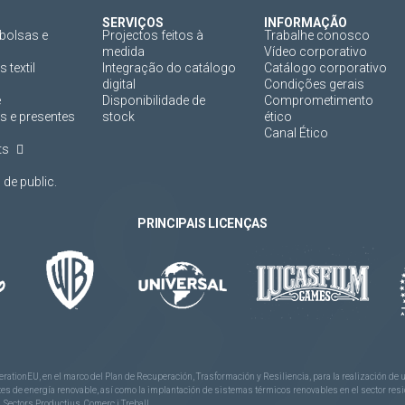
SERVIÇOS
INFORMAÇÃO
bolsas e
Projectos feitos à
Trabalhe conosco
medida
Vídeo corporativo
 textil
Integração do catálogo
Catálogo corporativo
digital
Condições gerais
e
Disponibilidade de
Comprometimento
s e presentes
stock
ético
Canal Ético
ts
de public.
PRINCIPAIS LICENÇAS
rationEU, en el marco del Plan de Recuperación, Trasformación y Resiliencia, para la realización d
 de energía renovable, así como la implantación de sistemas térmicos renovables en el sector reside
 Sectors Productius, Comerç i Treball.