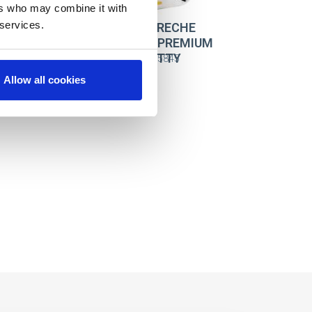
ers who may combine it with
 services.
AS
MOCHILA CRECHE
PERSONAGEM PREMIUM
TY
HELLO KITTY
Ref: 2100005845
Allow all cookies