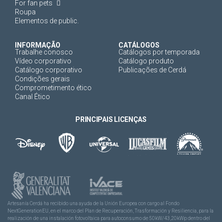
For fan pets
Roupa
Elementos de public.
INFORMAÇÃO
CATÁLOGOS
Trabalhe conosco
Catálogos por temporada
Vídeo corporativo
Catálogo produto
Catálogo corporativo
Publicações de Cerdá
Condições gerais
Comprometimento ético
Canal Ético
PRINCIPAIS LICENÇAS
Artesanía Cerdá ha recibido una ayuda de la Unión Europea con cargo al Fondo
NextGenerationEU, en el marco del Plan de Recuperación, Trasformación y Resiliencia, para la
realización de una instalación fotovoltaica para autoconsumo de 50kW/43,20kWp dentro del