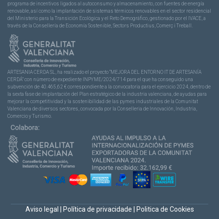
programa de incentivos ligados al autoconsumo y almacenamiento, con fuentes de energía
renovable, así como la implantación de sistemas térmicos renovables en el sector residencial
del Ministerio para la Transición Ecológica y el Reto Demográfico, gestionado por el IVACE, a
través de la Consellería de Economía Sostenible, Sectors Productius, Comerç i Treball.
ARTESANIA CERDA SL, ha realizado el proyecto “MEJORA DEL ENTORNO IT DE ARTESANÍA
CERDÁ” con número de expediente INPYME/2024/714 para el que ha conseguido una
subvención de 40.465,62 € correspondiente a la convocatoria para el ejercicio 2024, dentro de
la sexta fase de implantación del Plan estratégico de la industria valenciana, de ayudas para
mejorar la competitividad y la sostenibilidad de las pymes industriales de la Comunitat
Valenciana de diversos sectores, convocada por la Conselleria de Innovación, Industria,
Comercio y Turismo.
Aviso legal
|
Política de privacidade
|
Politica de Cookies