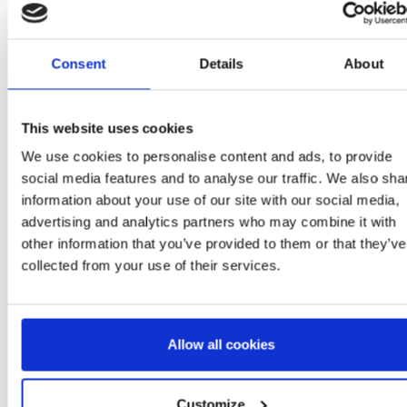
Consent
Details
About
EIAS 4 PEÇAS
MOCHILA CRECHE
CHINELOS DE CASA M
This website uses cookies
LLO KITTY
PERSONAGEM PREMIUM
BOTA HELLO KITT
We use cookies to personalise content and ads, to provide
HELLO KITTY
: 2900002973
Ref: 2100005845
Ref: 2300006982
social media features and to analyse our traffic. We also sha
information about your use of our site with our social media,
advertising and analytics partners who may combine it with
other information that you’ve provided to them or that they’ve
collected from your use of their services.
Allow all cookies
Customize