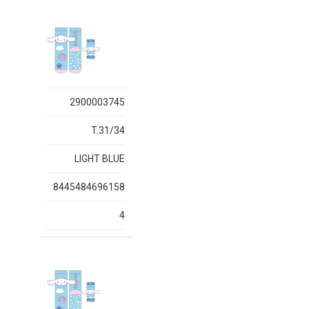
2900003745
T.31/34
LIGHT BLUE
8445484696158
4