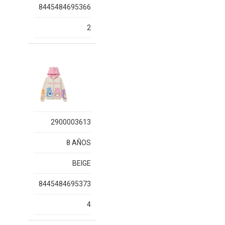
8445484695366
2
2900003613
8 AÑOS
BEIGE
8445484695373
4