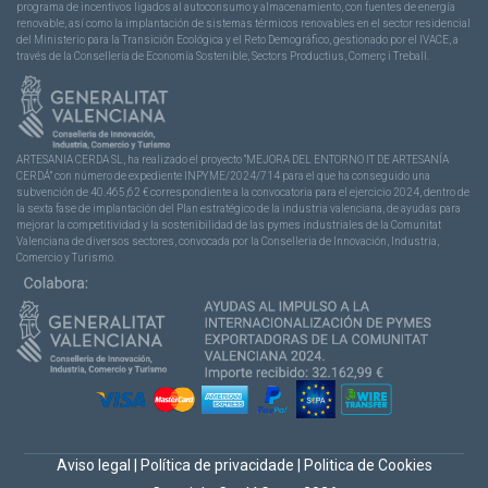
programa de incentivos ligados al autoconsumo y almacenamiento, con fuentes de energía
renovable, así como la implantación de sistemas térmicos renovables en el sector residencial
del Ministerio para la Transición Ecológica y el Reto Demográfico, gestionado por el IVACE, a
través de la Consellería de Economía Sostenible, Sectors Productius, Comerç i Treball.
ARTESANIA CERDA SL, ha realizado el proyecto “MEJORA DEL ENTORNO IT DE ARTESANÍA
CERDÁ” con número de expediente INPYME/2024/714 para el que ha conseguido una
subvención de 40.465,62 € correspondiente a la convocatoria para el ejercicio 2024, dentro de
la sexta fase de implantación del Plan estratégico de la industria valenciana, de ayudas para
mejorar la competitividad y la sostenibilidad de las pymes industriales de la Comunitat
Valenciana de diversos sectores, convocada por la Conselleria de Innovación, Industria,
Comercio y Turismo.
Aviso legal
|
Política de privacidade
|
Politica de Cookies