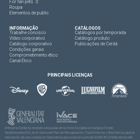
For fan pets
Roupa
Elementos de public.
INFORMAÇÃO
CATÁLOGOS
Trabalhe conosco
Catálogos por temporada
Vídeo corporativo
Catálogo produto
Catálogo corporativo
Publicações de Cerdá
Condições gerais
Comprometimento ético
Canal Ético
PRINCIPAIS LICENÇAS
Artesanía Cerdá ha recibido una ayuda de la Unión Europea con cargo al Fondo
NextGenerationEU, en el marco del Plan de Recuperación, Trasformación y Resiliencia, para la
realización de una instalación fotovoltaica para autoconsumo de 50kW/43,20kWp dentro del