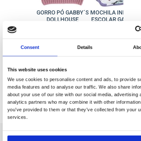
GORRO PÓ GABBY´S
MOCHILA INFANTI
DOLLHOUSE
ESCOLAR GABBY´S
DOLLHOUSE
Ref: 2200010277
Ref: 2100005125
Consent
Details
Ab
This website uses cookies
We use cookies to personalise content and ads, to provide s
media features and to analyse our traffic. We also share info
about your use of our site with our social media, advertising 
analytics partners who may combine it with other information
you’ve provided to them or that they’ve collected from your us
services.