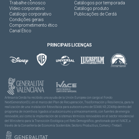
Trabalhe conosco
Catálogos por temporada
Vídeo corporativo
Catálogo produto
Catálogo corporativo
Publicações de Cerdá
Condições gerais
Comprometimento ético
Canal Ético
PRINCIPAIS LICENÇAS
Artesanía Cerdá ha recibido una ayuda de la Unión Europea con cargo al Fondo
NextGenerationEU, en el marco del Plan de Recuperación, Trasformación y Resiliencia, para la
realización de una instalación fotovoltaica para autoconsumo de 50kW/43,20kWp dentro del
programa de incentivos ligados al autoconsumo y almacenamiento, con fuentes de energía
renovable, así como la implantación de sistemas térmicos renovables en el sector residencial
del Ministerio para la Transición Ecológica y el Reto Demográfico, gestionado por el IVACE, a
través de la Consellería de Economía Sostenible, Sectors Productius, Comerç i Treball.