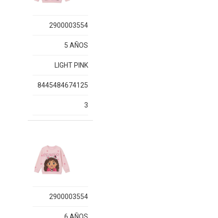
2900003554
5 AÑOS
LIGHT PINK
8445484674125
3
2900003554
6 AÑOS