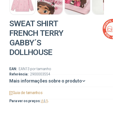
SWEAT SHIRT
FRENCH TERRY
GABBY´S
DOLLHOUSE
EAN:
EAN13 por tamanho
Referência:
2900003554
Mais informações sobre o produto
Guia de tamanhos
Para ver os preços:
|