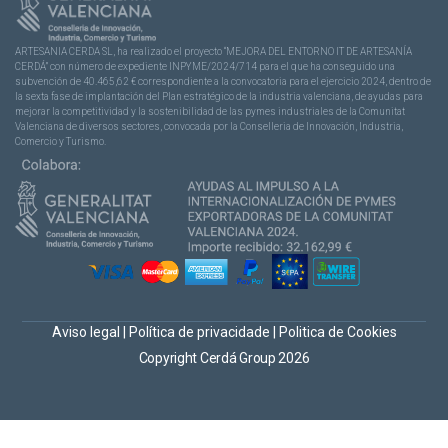
ARTESANIA CERDA SL, ha realizado el proyecto “MEJORA DEL ENTORNO IT DE ARTESANÍA
CERDÁ” con número de expediente INPYME/2024/714 para el que ha conseguido una
subvención de 40.465,62 € correspondiente a la convocatoria para el ejercicio 2024, dentro de
la sexta fase de implantación del Plan estratégico de la industria valenciana, de ayudas para
mejorar la competitividad y la sostenibilidad de las pymes industriales de la Comunitat
Valenciana de diversos sectores, convocada por la Conselleria de Innovación, Industria,
Comercio y Turismo.
Aviso legal
|
Política de privacidade
|
Politica de Cookies
Copyright Cerdá Group 2026