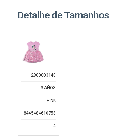
Detalhe de Tamanhos
2900003148
3 AÑOS
PINK
8445484610758
4