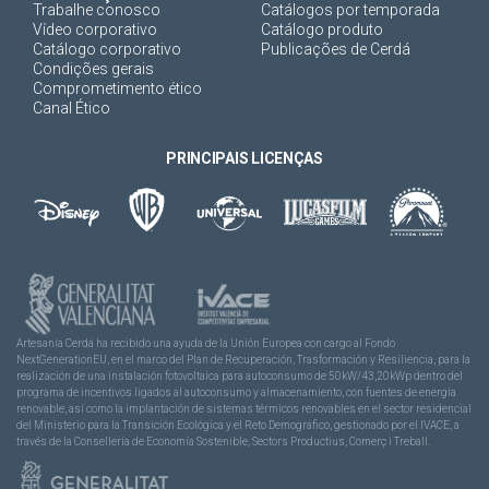
Trabalhe conosco
Catálogos por temporada
Vídeo corporativo
Catálogo produto
Catálogo corporativo
Publicações de Cerdá
Condições gerais
Comprometimento ético
Canal Ético
PRINCIPAIS LICENÇAS
Artesanía Cerdá ha recibido una ayuda de la Unión Europea con cargo al Fondo
NextGenerationEU, en el marco del Plan de Recuperación, Trasformación y Resiliencia, para la
realización de una instalación fotovoltaica para autoconsumo de 50kW/43,20kWp dentro del
programa de incentivos ligados al autoconsumo y almacenamiento, con fuentes de energía
renovable, así como la implantación de sistemas térmicos renovables en el sector residencial
del Ministerio para la Transición Ecológica y el Reto Demográfico, gestionado por el IVACE, a
través de la Consellería de Economía Sostenible, Sectors Productius, Comerç i Treball.