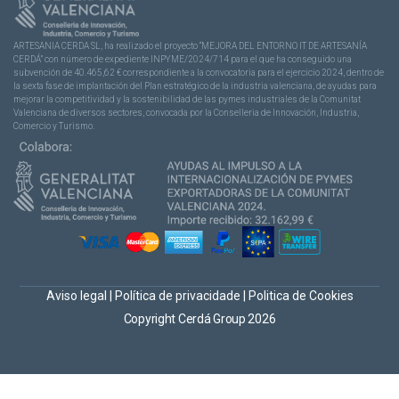
ARTESANIA CERDA SL, ha realizado el proyecto “MEJORA DEL ENTORNO IT DE ARTESANÍA
CERDÁ” con número de expediente INPYME/2024/714 para el que ha conseguido una
subvención de 40.465,62 € correspondiente a la convocatoria para el ejercicio 2024, dentro de
la sexta fase de implantación del Plan estratégico de la industria valenciana, de ayudas para
mejorar la competitividad y la sostenibilidad de las pymes industriales de la Comunitat
Valenciana de diversos sectores, convocada por la Conselleria de Innovación, Industria,
Comercio y Turismo.
Aviso legal
|
Política de privacidade
|
Politica de Cookies
Copyright Cerdá Group 2026