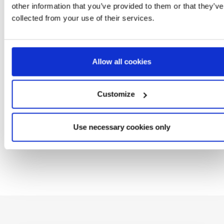
other information that you’ve provided to them or that they’ve
collected from your use of their services.
T MANGA CURTA
MOCHILA INFANTIL 3D
BONÉ BASEBALL
TEBOL MINNIE
MINNIE
APLICAÇÕES MINNI
: 2900002241
Ref: 2100005113
Ref: 2200010450
Allow all cookies
Customize
Use necessary cookies only