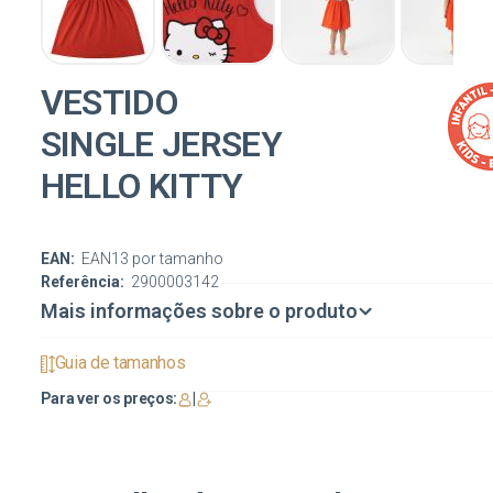
VESTIDO
SINGLE JERSEY
HELLO KITTY
EAN:
EAN13 por tamanho
Referência:
2900003142
Mais informações sobre o produto
Guia de tamanhos
Para ver os preços:
|