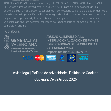
ARTESANIA CERDA SL, ha realizado el proyecto “MEJORA DEL ENTORNO IT DE ARTESANÍA
CERDÁ” con número de expediente INPYME/2024/714 para el que ha conseguido una
subvención de 40.465,62 € correspondiente a la convocatoria para el ejercicio 2024, dentro de
la sexta fase de implantación del Plan estratégico de la industria valenciana, de ayudas para
mejorar la competitividad y la sostenibilidad de las pymes industriales de la Comunitat
Valenciana de diversos sectores, convocada por la Conselleria de Innovación, Industria,
Comercio y Turismo.
Aviso legal
|
Política de privacidade
|
Politica de Cookies
Copyright Cerdá Group 2026