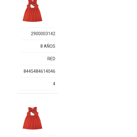
2900003142
8 AÑOS
RED
8445484614046
4