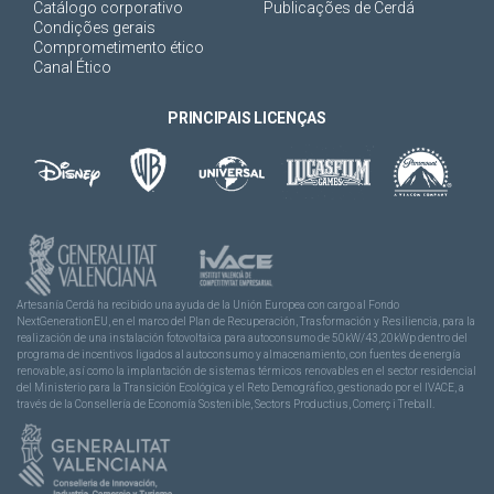
Catálogo corporativo
Publicações de Cerdá
Condições gerais
Comprometimento ético
Canal Ético
PRINCIPAIS LICENÇAS
Artesanía Cerdá ha recibido una ayuda de la Unión Europea con cargo al Fondo
NextGenerationEU, en el marco del Plan de Recuperación, Trasformación y Resiliencia, para la
realización de una instalación fotovoltaica para autoconsumo de 50kW/43,20kWp dentro del
programa de incentivos ligados al autoconsumo y almacenamiento, con fuentes de energía
renovable, así como la implantación de sistemas térmicos renovables en el sector residencial
del Ministerio para la Transición Ecológica y el Reto Demográfico, gestionado por el IVACE, a
través de la Consellería de Economía Sostenible, Sectors Productius, Comerç i Treball.