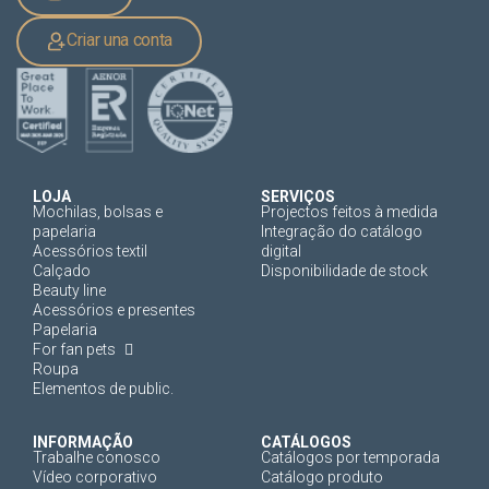
Criar una conta
LOJA
SERVIÇOS
Mochilas, bolsas e
Projectos feitos à medida
papelaria
Integração do catálogo
Acessórios textil
digital
Calçado
Disponibilidade de stock
Beauty line
Acessórios e presentes
Papelaria
For fan pets
Roupa
Elementos de public.
INFORMAÇÃO
CATÁLOGOS
Trabalhe conosco
Catálogos por temporada
Vídeo corporativo
Catálogo produto