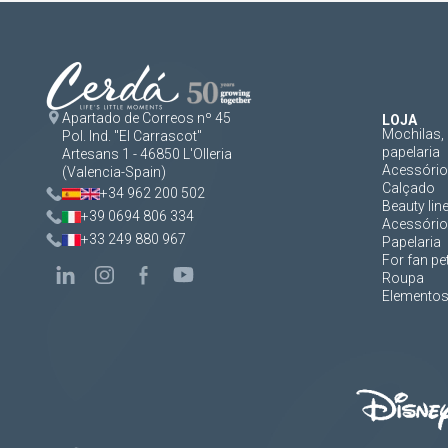
Apartado de Correos nº 45
LOJA
Mochilas, 
Pol. Ind. "El Carrascot"
papelaria
Artesans 1 - 46850 L'Olleria
Acessórios
(Valencia-Spain)
Calçado
+34 962 200 502
Beauty lin
+39 0694 806 334
Acessório
+33 249 880 967
Papelaria
For fan pe
Roupa
Elementos 