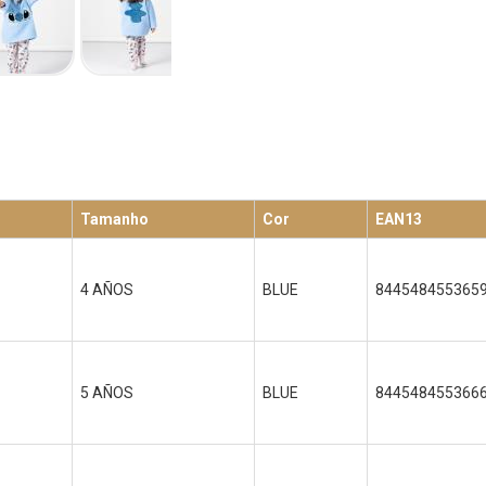
Tamanho
Cor
EAN13
4 AÑOS
BLUE
844548455365
5 AÑOS
BLUE
844548455366