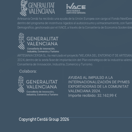
Artesanía Cerdá ha recibido una ayuda de la Unión Europea con cargo al Fondo NextGene
dentro del programa de incentivos ligados al autoconsumo y almacenamiento, con fuentes
Demográfico, gestionado por el IVACE, a través de la Consellería de Economía Sostenible,
ARTESANIA CERDA SL, ha realizado el proyecto “MEJORA DEL ENTORNO IT DE ARTESANÍA 
2024, dentro de la sexta fase de implantación del Plan estratégico de la industria vale
Conselleria de Innovación, Industria, Comercio y Turismo.
Copyright Cerdá Group 2026