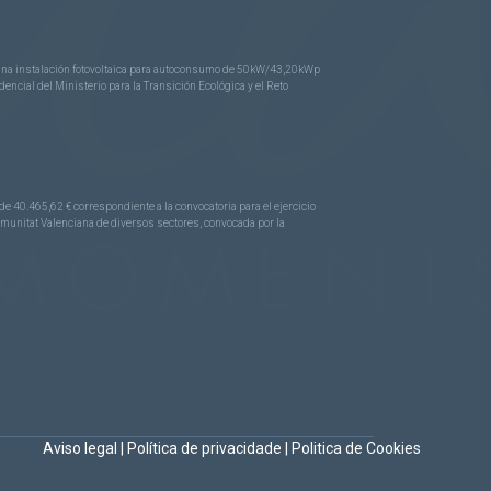
e una instalación fotovoltaica para autoconsumo de 50kW/43,20kWp
ncial del Ministerio para la Transición Ecológica y el Reto
.465,62 € correspondiente a la convocatoria para el ejercicio
Comunitat Valenciana de diversos sectores, convocada por la
Aviso legal
|
Política de privacidade
|
Politica de Cookies