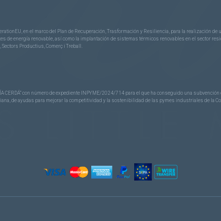
rationEU, en el marco del Plan de Recuperación, Trasformación y Resiliencia, para la realización d
 de energía renovable, así como la implantación de sistemas térmicos renovables en el sector reside
 Sectors Productius, Comerç i Treball.
CERDÁ” con número de expediente INPYME/2024/714 para el que ha conseguido una subvención de 40
nciana, de ayudas para mejorar la competitividad y la sostenibilidad de las pymes industriales de la 