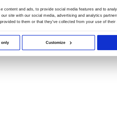
e content and ads, to provide social media features and to analy
 our site with our social media, advertising and analytics partn
 provided to them or that they’ve collected from your use of their
IJAMA CURTO SINGLE
MOCHILA INFANTIL P
JERSEY STITCH
ESCOLA PELUCHE
 only
Customize
STITCH
Ref: 2900002137
Ref: 2100005060