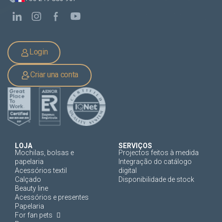
Login
Criar una conta
LOJA
SERVIÇOS
Mochilas, bolsas e
Projectos feitos à medida
papelaria
Integração do catálogo
Acessórios textil
digital
Calçado
Disponibilidade de stock
Beauty line
Acessórios e presentes
Papelaria
For fan pets