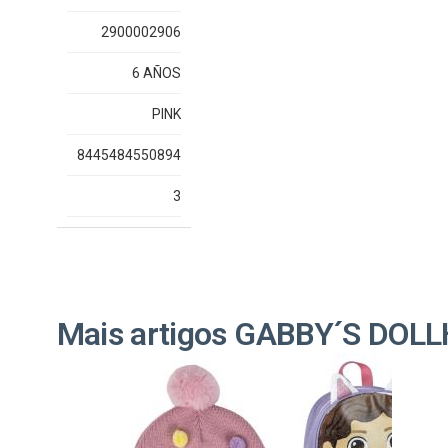
2900002906
6 AÑOS
PINK
8445484550894
3
Mais artigos GABBY´S DOL