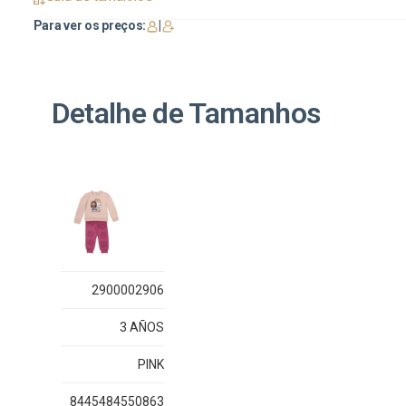
Para ver os preços:
|
Detalhe de Tamanhos
2900002906
3 AÑOS
PINK
8445484550863