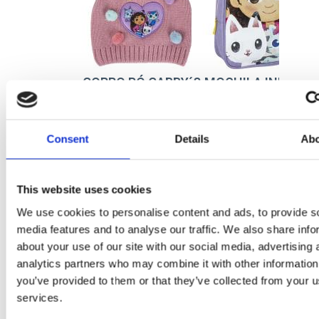
GORRO PÓ GABBY´S
MOCHILA INFANTI
DOLLHOUSE
ESCOLAR GABBY´S
DOLLHOUSE
Ref: 2200010277
Ref: 2100005125
Consent
Details
Ab
This website uses cookies
We use cookies to personalise content and ads, to provide s
media features and to analyse our traffic. We also share info
about your use of our site with our social media, advertising 
analytics partners who may combine it with other information
you’ve provided to them or that they’ve collected from your us
services.