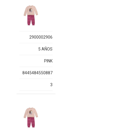
2900002906
5 AÑOS
PINK
8445484550887
3