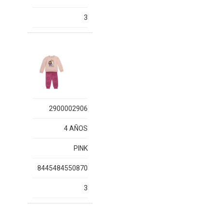
3
2900002906
4 AÑOS
PINK
8445484550870
3