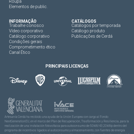
Roupa
Elementos de public.
INFORMAÇÃO
CATÁLOGOS
Trabalhe conosco
Catálogos por temporada
Vídeo corporativo
Catálogo produto
Catálogo corporativo
Publicações de Cerdá
Condições gerais
Comprometimento ético
Canal Ético
PRINCIPAIS LICENÇAS
Artesanía Cerdá ha recibido una ayuda de la Unión Europea con cargo al Fondo
NextGenerationEU, en el marco del Plan de Recuperación, Trasformación y Resiliencia, para la
realización de una instalación fotovoltaica para autoconsumo de 50kW/43,20kWp dentro del
programa de incentivos ligados al autoconsumo y almacenamiento, con fuentes de energía