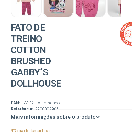
FATO DE
TREINO
COTTON
BRUSHED
GABBY´S
DOLLHOUSE
EAN:
EAN13 por tamanho
Referência:
2900002906
Mais informações sobre o produto
Guia de tamanhos