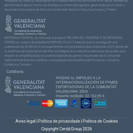
renovable, así como la implantación de sistemas térmicos renovables en el sector residencial
del Ministerio para la Transición Ecológica y el Reto Demográfico, gestionado por el IVACE, a
través de la Consellería de Economía Sostenible, Sectors Productius, Comerç i Treball.
ARTESANIA CERDA SL, ha realizado el proyecto “MEJORA DEL ENTORNO IT DE ARTESANÍA
CERDÁ” con número de expediente INPYME/2024/714 para el que ha conseguido una
subvención de 40.465,62 € correspondiente a la convocatoria para el ejercicio 2024, dentro de
la sexta fase de implantación del Plan estratégico de la industria valenciana, de ayudas para
mejorar la competitividad y la sostenibilidad de las pymes industriales de la Comunitat
Valenciana de diversos sectores, convocada por la Conselleria de Innovación, Industria,
Comercio y Turismo.
Aviso legal
|
Política de privacidade
|
Politica de Cookies
Copyright Cerdá Group 2026