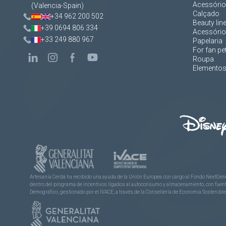
Acessórios
(Valencia-Spain)
Calçado
+34 962 200 502
Beauty lin
+39 0694 806 334
Acessório
+33 249 880 967
Papelaria
For fan pe
Roupa
Elementos 
Artesanía Cerdá ha recibido una ayuda de la Unión Europea con cargo al Fondo NextGene
dentro del programa de incentivos ligados al autoconsumo y almacenamiento, con fuentes
Demográfico, gestionado por el IVACE, a través de la Consellería de Economía Sostenible,