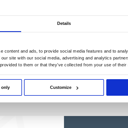
KITTY
HELLO KITTY
Ref: 2700001755
Ref: 2100005845
Details
e content and ads, to provide social media features and to analy
 our site with our social media, advertising and analytics partn
 provided to them or that they’ve collected from your use of their
 only
Customize