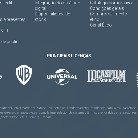
 textil
Integração do catálogo
Catálogo corporativo
digital
Condições gerais
e
Disponibilidade de
Comprometimento
s e presentes
stock
ético
Canal Ético
ts
de public.
PRINCIPAIS LICENÇAS
rationEU, en el marco del Plan de Recuperación, Trasformación y Resiliencia, para la realización d
 de energía renovable, así como la implantación de sistemas térmicos renovables en el sector reside
 Sectors Productius, Comerç i Treball.