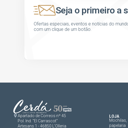
Seja o primeiro a 
Ofertas especiais, eventos e notícias do mund
com um clique de um botão.
Apartado de Correos nº 45
LOJA
Mochilas, 
Pol. Ind. "El Carrascot"
papelaria
Artesans 1 - 46850 L'Olleria