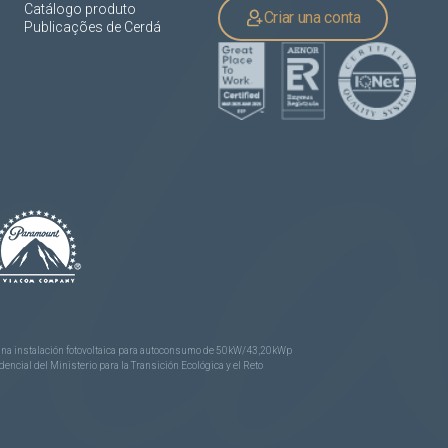
Catálogo produto
Criar una conta
Publicações de Cerdá
e una instalación fotovoltaica para autoconsumo de 50kW/43,20kWp
ncial del Ministerio para la Transición Ecológica y el Reto