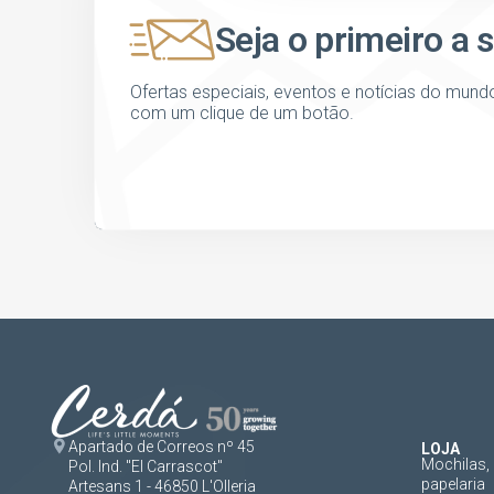
Seja o primeiro a 
Ofertas especiais, eventos e notícias do mund
com um clique de um botão.
Apartado de Correos nº 45
LOJA
Mochilas, 
Pol. Ind. "El Carrascot"
papelaria
Artesans 1 - 46850 L'Olleria