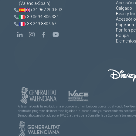
Acessórios
(Valencia-Spain)
Calçado
+34 962 200 502
Beauty lin
+39 0694 806 334
Acessório
+33 249 880 967
Papelaria
For fan pe
Roupa
Elementos 
Artesanía Cerdá ha recibido una ayuda de la Unión Europea con cargo al Fondo NextGene
dentro del programa de incentivos ligados al autoconsumo y almacenamiento, con fuentes
Demográfico, gestionado por el IVACE, a través de la Consellería de Economía Sostenible,