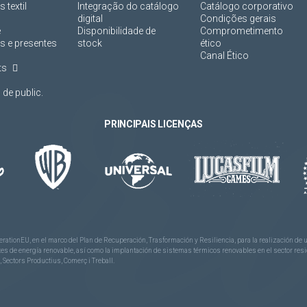
 textil
Integração do catálogo
Catálogo corporativo
digital
Condições gerais
e
Disponibilidade de
Comprometimento
s e presentes
stock
ético
Canal Ético
ts
de public.
PRINCIPAIS LICENÇAS
rationEU, en el marco del Plan de Recuperación, Trasformación y Resiliencia, para la realización d
 de energía renovable, así como la implantación de sistemas térmicos renovables en el sector reside
 Sectors Productius, Comerç i Treball.