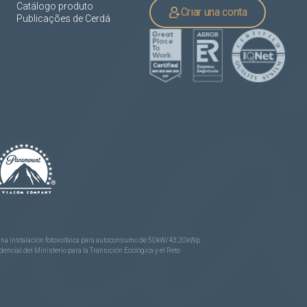
Catálogo produto
Criar una conta
Publicações de Cerdá
e una instalación fotovoltaica para autoconsumo de 50kW/43,20kWp
ncial del Ministerio para la Transición Ecológica y el Reto