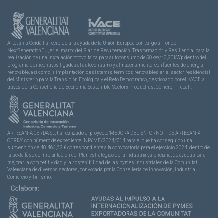
Artesanía Cerdá ha recibido una ayuda de la Unión Europea con cargo al Fondo
NextGenerationEU, en el marco del Plan de Recuperación, Trasformación y Resiliencia, para la
realización de una instalación fotovoltaica para autoconsumo de 50kW/43,20kWp dentro del
programa de incentivos ligados al autoconsumo y almacenamiento, con fuentes de energía
renovable, así como la implantación de sistemas térmicos renovables en el sector residencial
del Ministerio para la Transición Ecológica y el Reto Demográfico, gestionado por el IVACE, a
través de la Consellería de Economía Sostenible, Sectors Productius, Comerç i Treball.
ARTESANIA CERDA SL, ha realizado el proyecto “MEJORA DEL ENTORNO IT DE ARTESANÍA
CERDÁ” con número de expediente INPYME/2024/714 para el que ha conseguido una
subvención de 40.465,62 € correspondiente a la convocatoria para el ejercicio 2024, dentro de
la sexta fase de implantación del Plan estratégico de la industria valenciana, de ayudas para
mejorar la competitividad y la sostenibilidad de las pymes industriales de la Comunitat
Valenciana de diversos sectores, convocada por la Conselleria de Innovación, Industria,
Comercio y Turismo.