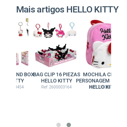
Mais artigos HELLO KITTY
Novedad
LIP 16 PIEZAS
MOCHILA CRECHE
CHAVEIRO BLIND B
LLO KITTY
PERSONAGEM PREMIUM
HELLO KITTY
HELLO KITTY
: 2600003164
Ref: 2100005845
Ref: 2600003454