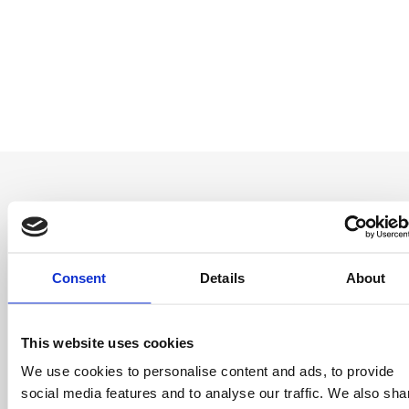
Seja o primeiro a
Consent
Details
About
saber
Ofertas especiais, eventos e notícias do
This website uses cookies
mundo do licenciamento, tudo com um clique
We use cookies to personalise content and ads, to provide
de um botão.
social media features and to analyse our traffic. We also sha