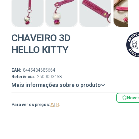
CHAVEIRO 3D
HELLO KITTY
EAN:
8445484685664
Referência:
2600003458
Mais informações sobre o produto
Nove
Para ver os preços:
|