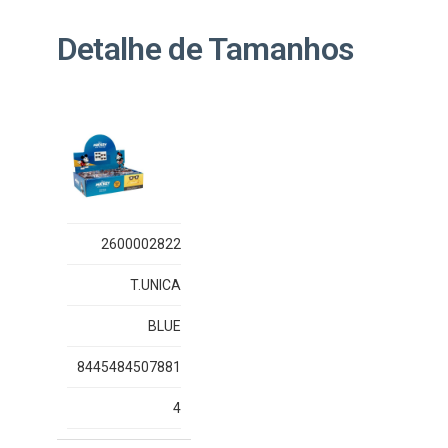
Detalhe de Tamanhos
2600002822
T.UNICA
BLUE
8445484507881
4