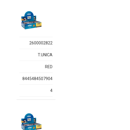
2600002822
T.UNICA
RED
8445484507904
4