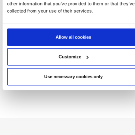
other information that you’ve provided to them or that they’ve
collected from your use of their services.
DE SOL ÓCULOS
MOCHILA INFANTIL 3D
BONÉ BASEBALL
Ó
PREMIUM MINNIE
MINNIE
APLICAÇÕES MINNI
D
: 2600002032
Ref: 2100005113
Ref: 2200010450
Allow all cookies
Customize
Use necessary cookies only