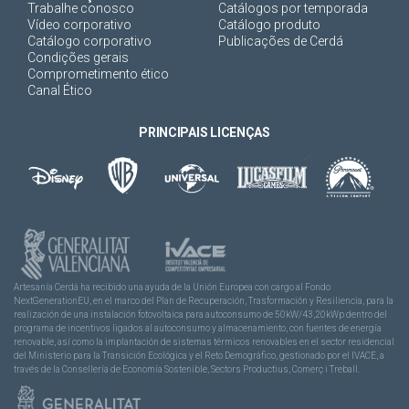
Trabalhe conosco
Catálogos por temporada
Vídeo corporativo
Catálogo produto
Catálogo corporativo
Publicações de Cerdá
Condições gerais
Comprometimento ético
Canal Ético
PRINCIPAIS LICENÇAS
Artesanía Cerdá ha recibido una ayuda de la Unión Europea con cargo al Fondo
NextGenerationEU, en el marco del Plan de Recuperación, Trasformación y Resiliencia, para la
realización de una instalación fotovoltaica para autoconsumo de 50kW/43,20kWp dentro del
programa de incentivos ligados al autoconsumo y almacenamiento, con fuentes de energía
renovable, así como la implantación de sistemas térmicos renovables en el sector residencial
del Ministerio para la Transición Ecológica y el Reto Demográfico, gestionado por el IVACE, a
través de la Consellería de Economía Sostenible, Sectors Productius, Comerç i Treball.