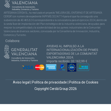
ARTESANIA CERDA SL, ha realizado el proyecto “MEJORA DEL ENTORNO IT DE ARTESANÍA
CERDÁ” con número de expediente INPYME/2024/714 para el que ha conseguido una
subvención de 40.465,62 € correspondiente a la convocatoria para el ejercicio 2024, dentro de
la sexta fase de implantación del Plan estratégico de la industria valenciana, de ayudas para
mejorar la competitividad y la sostenibilidad de las pymes industriales de la Comunitat
Valenciana de diversos sectores, convocada por la Conselleria de Innovación, Industria,
Comercio y Turismo.
Aviso legal
|
Política de privacidade
|
Politica de Cookies
Copyright Cerdá Group 2026