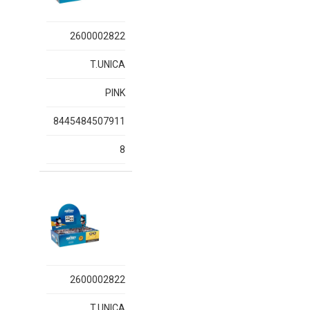
2600002822
T.UNICA
PINK
8445484507911
8
2600002822
T.UNICA