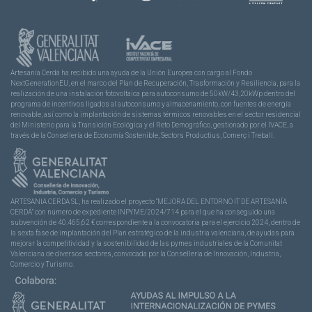
Artesanía Cerdá ha recibido una ayuda de la Unión Europea con cargo al Fondo
NextGenerationEU, en el marco del Plan de Recuperación, Trasformación y Resiliencia, para la
realización de una instalación fotovoltaica para autoconsumo de 50kW/43,20kWp dentro del
programa de incentivos ligados al autoconsumo y almacenamiento, con fuentes de energía
renovable, así como la implantación de sistemas térmicos renovables en el sector residencial
del Ministerio para la Transición Ecológica y el Reto Demográfico, gestionado por el IVACE, a
través de la Consellería de Economía Sostenible, Sectors Productius, Comerç i Treball.
ARTESANIA CERDA SL, ha realizado el proyecto “MEJORA DEL ENTORNO IT DE ARTESANÍA
CERDÁ” con número de expediente INPYME/2024/714 para el que ha conseguido una
subvención de 40.465,62 € correspondiente a la convocatoria para el ejercicio 2024, dentro de
la sexta fase de implantación del Plan estratégico de la industria valenciana, de ayudas para
mejorar la competitividad y la sostenibilidad de las pymes industriales de la Comunitat
Valenciana de diversos sectores, convocada por la Conselleria de Innovación, Industria,
Comercio y Turismo.