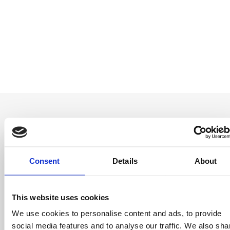
Seja o primeiro a
Consent
Details
About
saber
This website uses cookies
Ofertas especiais, eventos e notícias do
mundo do licenciamento, tudo com um clique
We use cookies to personalise content and ads, to provide
de um botão.
social media features and to analyse our traffic. We also sha