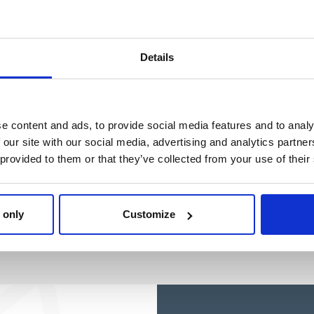
AVENGERS
Ref: 2600002811
Ref: 2100005109
Details
e content and ads, to provide social media features and to analy
 our site with our social media, advertising and analytics partn
 provided to them or that they’ve collected from your use of their
 only
Customize