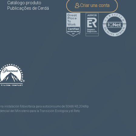
Catálogo produto
Criar una conta
Publicações de Cerdá
e una instalación fotovoltaica para autoconsumo de 50kW/43,20kWp
ncial del Ministerio para la Transición Ecológica y el Reto