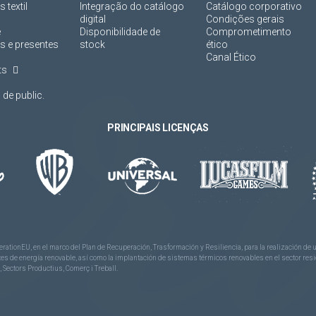
 textil
Integração do catálogo
Catálogo corporativo
digital
Condições gerais
e
Disponibilidade de
Comprometimento
s e presentes
stock
ético
Canal Ético
ts
de public.
PRINCIPAIS LICENÇAS
rationEU, en el marco del Plan de Recuperación, Trasformación y Resiliencia, para la realización d
 de energía renovable, así como la implantación de sistemas térmicos renovables en el sector reside
 Sectors Productius, Comerç i Treball.