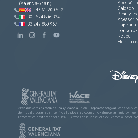
Acessórios
(Valencia-Spain)
Calçado
+34 962 200 502
Beauty lin
+39 0694 806 334
Acessório
+33 249 880 967
Papelaria
For fan pe
Roupa
Elementos 
Artesanía Cerdá ha recibido una ayuda de la Unión Europea con cargo al Fondo NextGene
dentro del programa de incentivos ligados al autoconsumo y almacenamiento, con fuentes
Demográfico, gestionado por el IVACE, a través de la Consellería de Economía Sostenible,