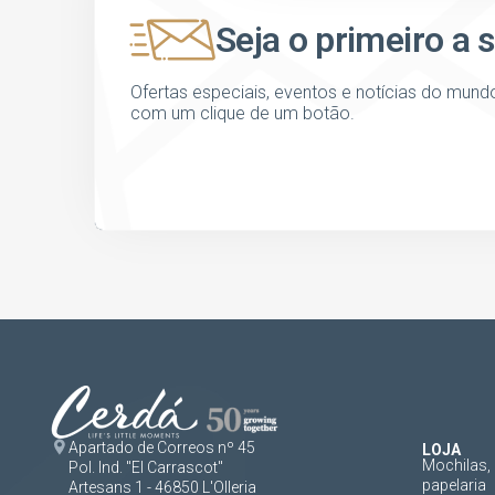
Seja o primeiro a 
Ofertas especiais, eventos e notícias do mund
com um clique de um botão.
Apartado de Correos nº 45
LOJA
Mochilas, 
Pol. Ind. "El Carrascot"
papelaria
Artesans 1 - 46850 L'Olleria