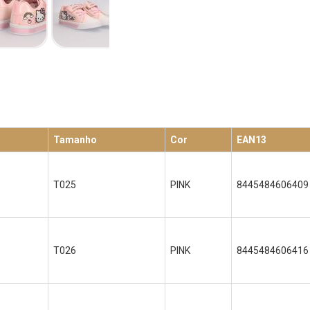
Tamanho
Cor
EAN13
T025
PINK
8445484606409
T026
PINK
8445484606416