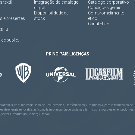
 textil
Integração do catálogo
Catálogo corporativo
digital
Condições gerais
e
Disponibilidade de
Comprometimento
s e presentes
stock
ético
Canal Ético
ts
de public.
PRINCIPAIS LICENÇAS
rationEU, en el marco del Plan de Recuperación, Trasformación y Resiliencia, para la realización d
 de energía renovable, así como la implantación de sistemas térmicos renovables en el sector reside
 Sectors Productius, Comerç i Treball.