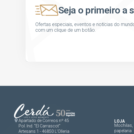
Seja o primeiro a 
Ofertas especiais, eventos e notícias do mund
com um clique de um botão.
Apartado de Correos nº 45
LOJA
Mochilas, 
Pol. Ind. "El Carrascot"
papelaria
Artesans 1 - 46850 L'Olleria