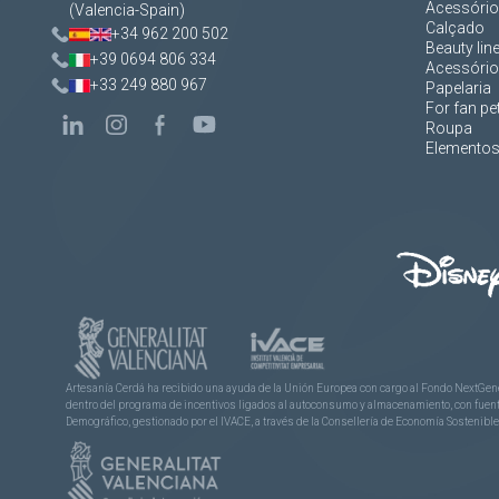
Acessórios
(Valencia-Spain)
Calçado
+34 962 200 502
Beauty lin
+39 0694 806 334
Acessório
+33 249 880 967
Papelaria
For fan pe
Roupa
Elementos 
Artesanía Cerdá ha recibido una ayuda de la Unión Europea con cargo al Fondo NextGene
dentro del programa de incentivos ligados al autoconsumo y almacenamiento, con fuentes
Demográfico, gestionado por el IVACE, a través de la Consellería de Economía Sostenible,