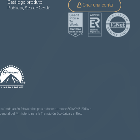
Catálogo produto
Criar una conta
Publicações de Cerdá
e una instalación fotovoltaica para autoconsumo de 50kW/43,20kWp
ncial del Ministerio para la Transición Ecológica y el Reto