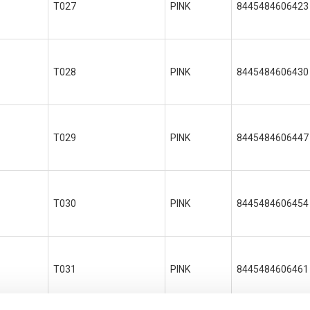
T027
PINK
8445484606423
T028
PINK
8445484606430
T029
PINK
8445484606447
T030
PINK
8445484606454
T031
PINK
8445484606461