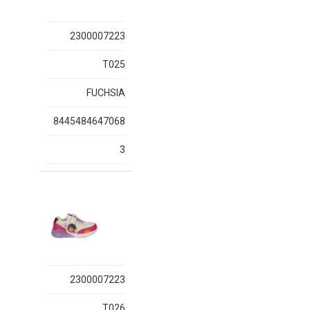
2300007223
T025
FUCHSIA
8445484647068
3
2300007223
T026