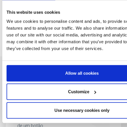
This website uses cookies
We use cookies to personalise content and ads, to provide s
features and to analyse our traffic. We also share informatio
use of our site with our social media, advertising and analyt
may combine it with other information that you’ve provided to
they’ve collected from your use of their services.
Allow all cookies
Customize
Seja o primeiro a
saber
Use necessary cookies only
Ofertas especiais, eventos e notícias do
mundo do licenciamento, tudo com um clique
de um botão.