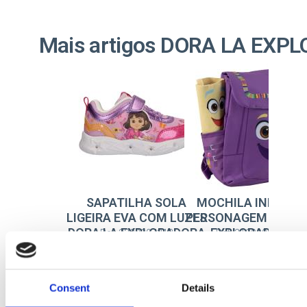
Mais artigos DORA LA EXP
SAPATILHA SOLA
MOCHILA INFANTI
LIGEIRA EVA COM LUZES
PERSONAGEM DORA 
DORA LA EXPLORADORA
EXPLORADORA
Ref: 2300007213
Ref: 2100006540
Consent
Details