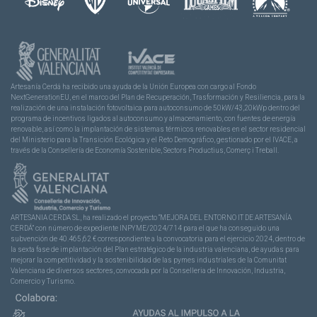
Artesanía Cerdá ha recibido una ayuda de la Unión Europea con cargo al Fondo
NextGenerationEU, en el marco del Plan de Recuperación, Trasformación y Resiliencia, para la
realización de una instalación fotovoltaica para autoconsumo de 50kW/43,20kWp dentro del
programa de incentivos ligados al autoconsumo y almacenamiento, con fuentes de energía
renovable, así como la implantación de sistemas térmicos renovables en el sector residencial
del Ministerio para la Transición Ecológica y el Reto Demográfico, gestionado por el IVACE, a
través de la Consellería de Economía Sostenible, Sectors Productius, Comerç i Treball.
ARTESANIA CERDA SL, ha realizado el proyecto “MEJORA DEL ENTORNO IT DE ARTESANÍA
CERDÁ” con número de expediente INPYME/2024/714 para el que ha conseguido una
subvención de 40.465,62 € correspondiente a la convocatoria para el ejercicio 2024, dentro de
la sexta fase de implantación del Plan estratégico de la industria valenciana, de ayudas para
mejorar la competitividad y la sostenibilidad de las pymes industriales de la Comunitat
Valenciana de diversos sectores, convocada por la Conselleria de Innovación, Industria,
Comercio y Turismo.