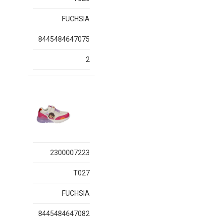
FUCHSIA
8445484647075
2
2300007223
T027
FUCHSIA
8445484647082