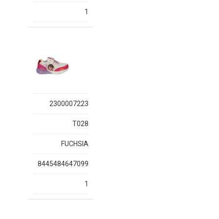
1
2300007223
T028
FUCHSIA
8445484647099
1