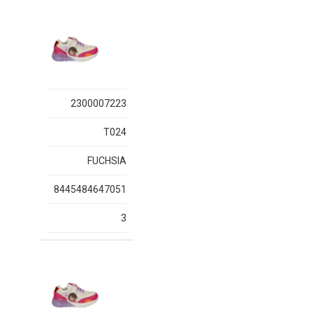
2300007223
T024
FUCHSIA
8445484647051
3