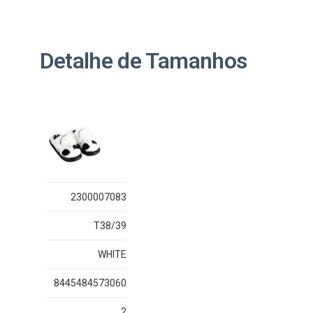
Detalhe de Tamanhos
2300007083
T38/39
WHITE
8445484573060
2