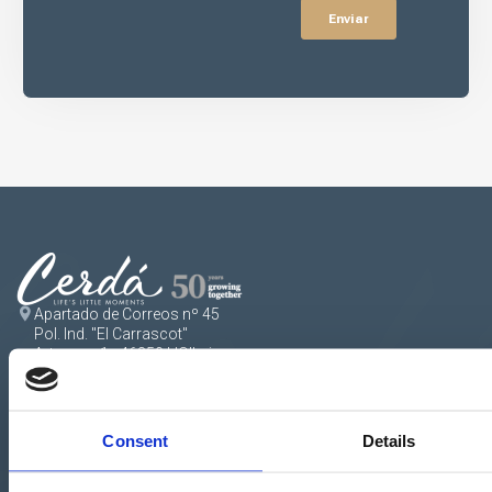
Apartado de Correos nº 45
Pol. Ind. "El Carrascot"
Artesans 1 - 46850 L'Olleria
(Valencia-Spain)
+34 962 200 502
+39 0694 806 334
Consent
Details
+33 249 880 967