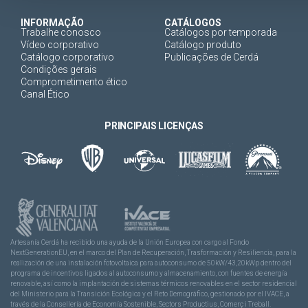
INFORMAÇÃO
CATÁLOGOS
Trabalhe conosco
Catálogos por temporada
Vídeo corporativo
Catálogo produto
Catálogo corporativo
Publicações de Cerdá
Condições gerais
Comprometimento ético
Canal Ético
PRINCIPAIS LICENÇAS
Artesanía Cerdá ha recibido una ayuda de la Unión Europea con cargo al Fondo
NextGenerationEU, en el marco del Plan de Recuperación, Trasformación y Resiliencia, para la
realización de una instalación fotovoltaica para autoconsumo de 50kW/43,20kWp dentro del
programa de incentivos ligados al autoconsumo y almacenamiento, con fuentes de energía
renovable, así como la implantación de sistemas térmicos renovables en el sector residencial
del Ministerio para la Transición Ecológica y el Reto Demográfico, gestionado por el IVACE, a
través de la Consellería de Economía Sostenible, Sectors Productius, Comerç i Treball.