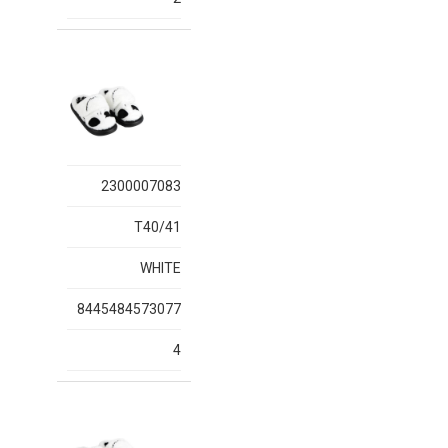
2300007083
T40/41
WHITE
8445484573077
4