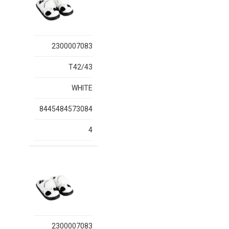
2300007083
T42/43
WHITE
8445484573084
4
2300007083