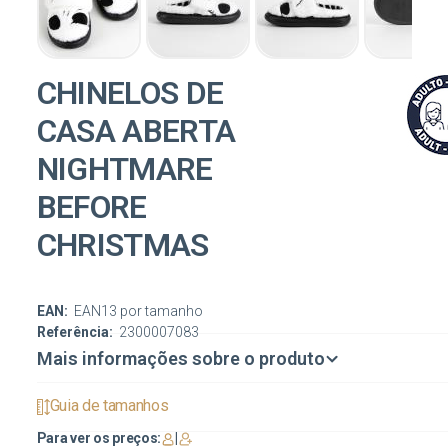
CHINELOS DE
CASA ABERTA
NIGHTMARE
BEFORE
CHRISTMAS
EAN:
EAN13 por tamanho
Referência:
2300007083
Mais informações sobre o produto
Guia de tamanhos
Para ver os preços:
|