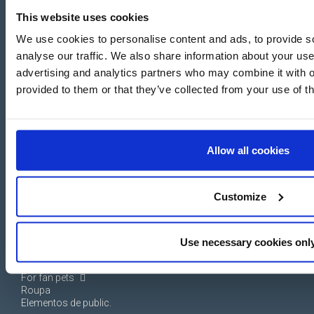
This website uses cookies
We use cookies to personalise content and ads, to provide s
Login
analyse our traffic. We also share information about your use 
advertising and analytics partners who may combine it with o
Criar una conta
provided to them or that they’ve collected from your use of th
Allow all cookies
LOJA
SERVIÇOS
Mochilas, bolsas e
Projectos feitos à medida
Customize
papelaria
Integração do catálogo
Acessórios textil
digital
Calçado
Disponibilidade de stock
Beauty line
Use necessary cookies onl
Acessórios e presentes
Papelaria
For fan pets
Roupa
Elementos de public.