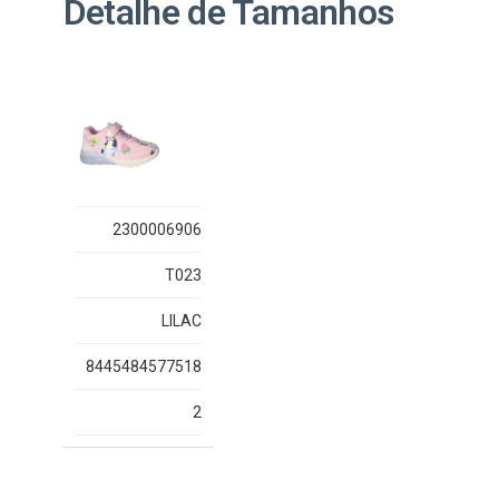
Detalhe de Tamanhos
2300006906
T023
LILAC
8445484577518
2