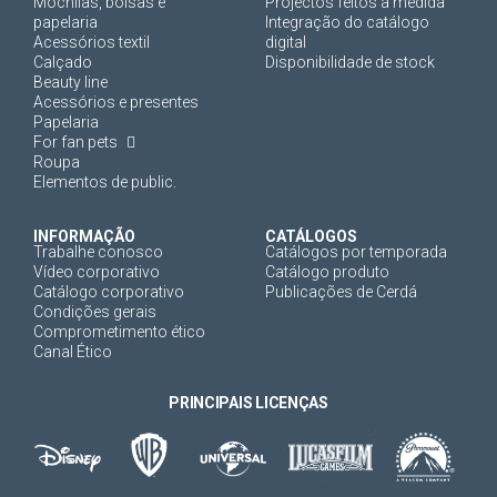
Mochilas, bolsas e
Projectos feitos à medida
papelaria
Integração do catálogo
Acessórios textil
digital
Calçado
Disponibilidade de stock
Beauty line
Acessórios e presentes
Papelaria
For fan pets
Roupa
Elementos de public.
INFORMAÇÃO
CATÁLOGOS
Trabalhe conosco
Catálogos por temporada
Vídeo corporativo
Catálogo produto
Catálogo corporativo
Publicações de Cerdá
Condições gerais
Comprometimento ético
Canal Ético
PRINCIPAIS LICENÇAS