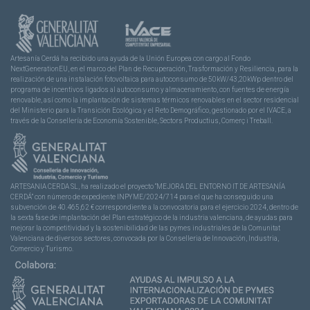
Artesanía Cerdá ha recibido una ayuda de la Unión Europea con cargo al Fondo
NextGenerationEU, en el marco del Plan de Recuperación, Trasformación y Resiliencia, para la
realización de una instalación fotovoltaica para autoconsumo de 50kW/43,20kWp dentro del
programa de incentivos ligados al autoconsumo y almacenamiento, con fuentes de energía
renovable, así como la implantación de sistemas térmicos renovables en el sector residencial
del Ministerio para la Transición Ecológica y el Reto Demográfico, gestionado por el IVACE, a
través de la Consellería de Economía Sostenible, Sectors Productius, Comerç i Treball.
ARTESANIA CERDA SL, ha realizado el proyecto “MEJORA DEL ENTORNO IT DE ARTESANÍA
CERDÁ” con número de expediente INPYME/2024/714 para el que ha conseguido una
subvención de 40.465,62 € correspondiente a la convocatoria para el ejercicio 2024, dentro de
la sexta fase de implantación del Plan estratégico de la industria valenciana, de ayudas para
mejorar la competitividad y la sostenibilidad de las pymes industriales de la Comunitat
Valenciana de diversos sectores, convocada por la Conselleria de Innovación, Industria,
Comercio y Turismo.