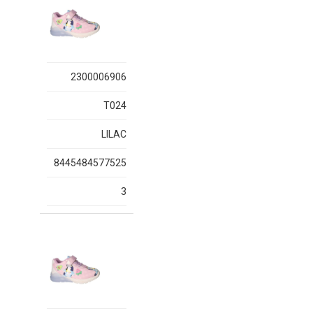
2300006906
T024
LILAC
8445484577525
3