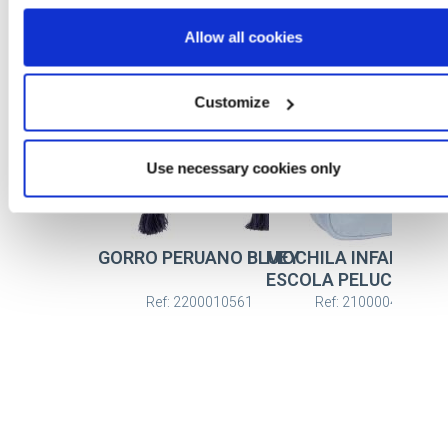
Mais artigos BLUEY
Allow all cookies
Customize
Use necessary cookies only
GORRO PERUANO BLUEY
MOCHILA INFANTIL P
ESCOLA PELUCHE BL
Ref: 2200010561
Ref: 2100004866