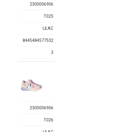
2300006906
T025
LILAC
8445484577532
3
2300006906
T026