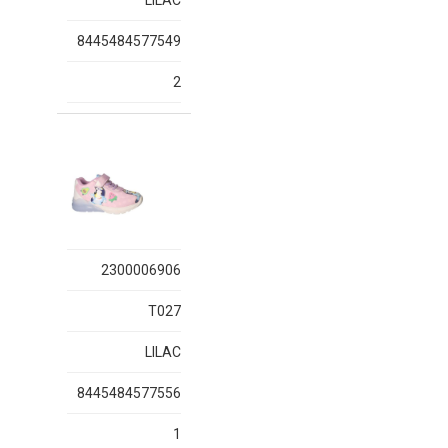
LILAC
8445484577549
2
2300006906
T027
LILAC
8445484577556
1