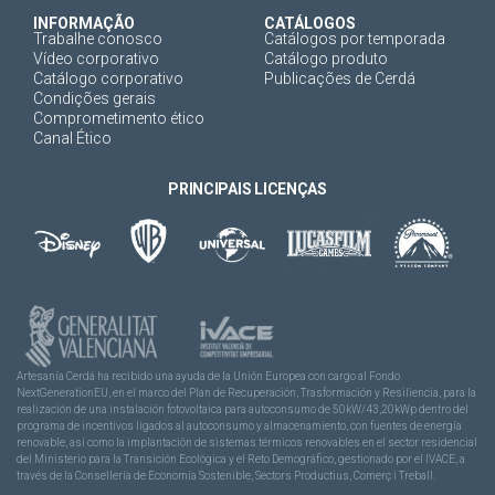
INFORMAÇÃO
CATÁLOGOS
Trabalhe conosco
Catálogos por temporada
Vídeo corporativo
Catálogo produto
Catálogo corporativo
Publicações de Cerdá
Condições gerais
Comprometimento ético
Canal Ético
PRINCIPAIS LICENÇAS
Artesanía Cerdá ha recibido una ayuda de la Unión Europea con cargo al Fondo
NextGenerationEU, en el marco del Plan de Recuperación, Trasformación y Resiliencia, para la
realización de una instalación fotovoltaica para autoconsumo de 50kW/43,20kWp dentro del
programa de incentivos ligados al autoconsumo y almacenamiento, con fuentes de energía
renovable, así como la implantación de sistemas térmicos renovables en el sector residencial
del Ministerio para la Transición Ecológica y el Reto Demográfico, gestionado por el IVACE, a
través de la Consellería de Economía Sostenible, Sectors Productius, Comerç i Treball.