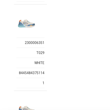
2300006351
T029
WHITE
8445484375114
1