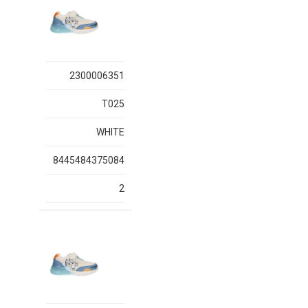
2300006351
T025
WHITE
8445484375084
2