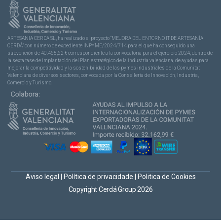
ARTESANIA CERDA SL, ha realizado el proyecto “MEJORA DEL ENTORNO IT DE ARTESANÍA
CERDÁ” con número de expediente INPYME/2024/714 para el que ha conseguido una
subvención de 40.465,62 € correspondiente a la convocatoria para el ejercicio 2024, dentro de
la sexta fase de implantación del Plan estratégico de la industria valenciana, de ayudas para
mejorar la competitividad y la sostenibilidad de las pymes industriales de la Comunitat
Valenciana de diversos sectores, convocada por la Conselleria de Innovación, Industria,
Comercio y Turismo.
Aviso legal
|
Política de privacidade
|
Politica de Cookies
Copyright Cerdá Group 2026