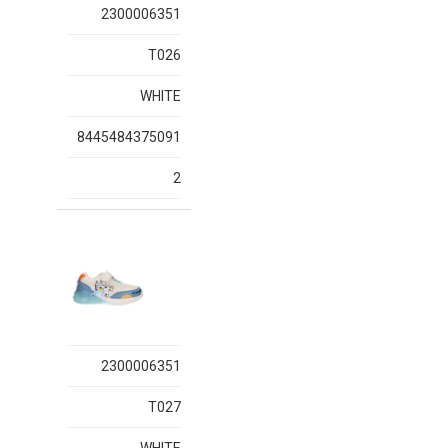
2300006351
T026
WHITE
8445484375091
2
2300006351
T027