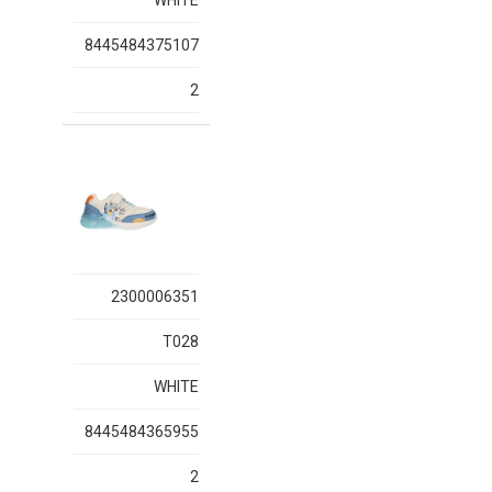
WHITE
8445484375107
2
2300006351
T028
WHITE
8445484365955
2