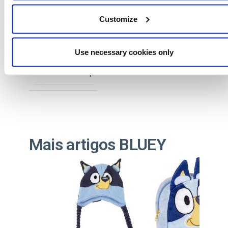
T031
Customize
WHITE
Use necessary cookies only
8445484392630
1
Mais artigos BLUEY