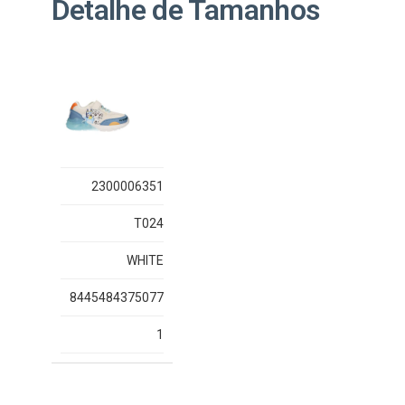
Detalhe de Tamanhos
2300006351
T024
WHITE
8445484375077
1