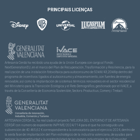
PRINCIPAIS LICENÇAS
Artesanía Cerdá ha recibido una ayuda de la Unión Europea con cargo al Fondo
NextGenerationEU, en el marco del Plan de Recuperación, Trasformación y Resiliencia, para la
realización de una instalación fotovoltaica para autoconsumo de 50kW/43,20kWp dentro del
programa de incentivos ligados al autoconsumo y almacenamiento, con fuentes de energía
renovable, así como la implantación de sistemas térmicos renovables en el sector residencial
del Ministerio para la Transición Ecológica y el Reto Demográfico, gestionado por el IVACE, a
través de la Consellería de Economía Sostenible, Sectors Productius, Comerç i Treball.
ARTESANIA CERDA SL, ha realizado el proyecto “MEJORA DEL ENTORNO IT DE ARTESANÍA
CERDÁ” con número de expediente INPYME/2024/714 para el que ha conseguido una
subvención de 40.465,62 € correspondiente a la convocatoria para el ejercicio 2024, dentro de
la sexta fase de implantación del Plan estratégico de la industria valenciana, de ayudas para
mejorar la competitividad y la sostenibilidad de las pymes industriales de la Comunitat