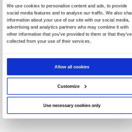
saber
We use cookies to personalise content and ads, to provide
Ofertas especiais, eventos e notícias do
social media features and to analyse our traffic. We also sha
mundo do licenciamento, tudo com um clique
information about your use of our site with our social media,
de um botão.
advertising and analytics partners who may combine it with
other information that you’ve provided to them or that they’ve
collected from your use of their services.
Allow all cookies
Customize
Use necessary cookies only