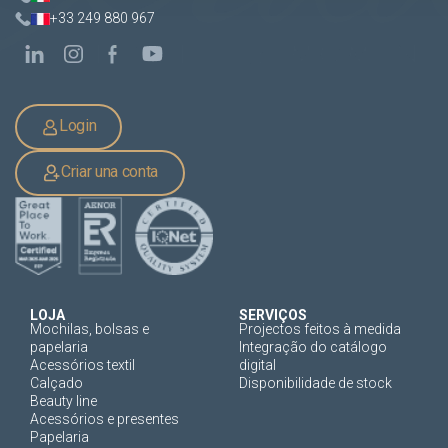
+33 249 880 967
Login
Criar una conta
LOJA
SERVIÇOS
Mochilas, bolsas e
Projectos feitos à medida
papelaria
Integração do catálogo
Acessórios textil
digital
Calçado
Disponibilidade de stock
Beauty line
Acessórios e presentes
Papelaria