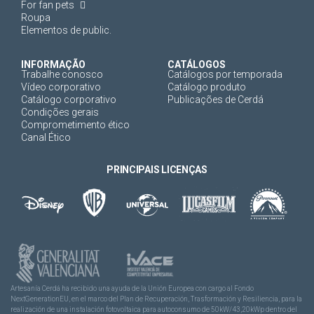
For fan pets
Roupa
Elementos de public.
INFORMAÇÃO
CATÁLOGOS
Trabalhe conosco
Catálogos por temporada
Vídeo corporativo
Catálogo produto
Catálogo corporativo
Publicações de Cerdá
Condições gerais
Comprometimento ético
Canal Ético
PRINCIPAIS LICENÇAS
Artesanía Cerdá ha recibido una ayuda de la Unión Europea con cargo al Fondo
NextGenerationEU, en el marco del Plan de Recuperación, Trasformación y Resiliencia, para la
realización de una instalación fotovoltaica para autoconsumo de 50kW/43,20kWp dentro del