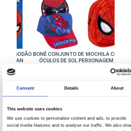
CONJUNTO DE
MOCHILA CRECHE
TOALHA ALGODÃO
LOS DE SOL
PERSONAGEM PELUCHE
SPIDERMAN
PIDERMAN
SPIDERMAN
: 2200009795
Ref: 2100004318
Ref: 2200010802
Consent
Details
About
This website uses cookies
We use cookies to personalise content and ads, to provide
social media features and to analyse our traffic. We also sha