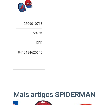
2200010713
53 CM
RED
8445484625646
6
Mais artigos SPIDERMAN