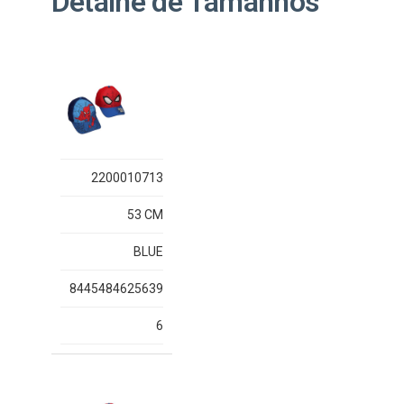
Detalhe de Tamanhos
2200010713
53 CM
BLUE
8445484625639
6