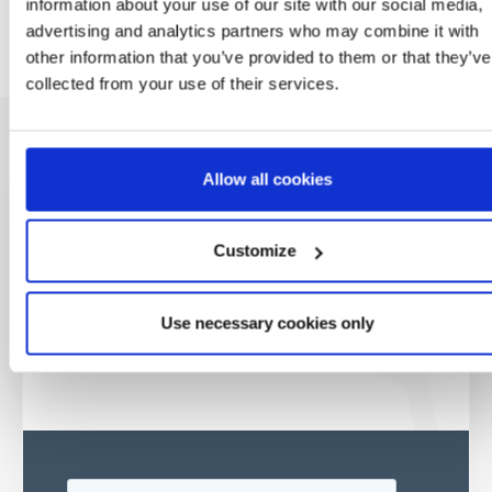
information about your use of our site with our social media,
advertising and analytics partners who may combine it with
other information that you’ve provided to them or that they’ve
collected from your use of their services.
Allow all cookies
Seja o primeiro a
Customize
saber
Ofertas especiais, eventos e notícias do
Use necessary cookies only
mundo do licenciamento, tudo com um clique
de um botão.