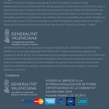
Artesanía Cerdá ha recibido una ayuda de la Unión Europea con cargo al Fondo
NextGenerationEU, en el marco del Plan de Recuperación, Trasformación y Resiliencia, para la
realización de una instalación fotovoltaica para autoconsumo de 50kW/43,20kWp dentro del
programa de incentivos ligados al autoconsumo y almacenamiento, con fuentes de energía
renovable, así como la implantación de sistemas térmicos renovables en el sector residencial
del Ministerio para la Transición Ecológica y el Reto Demográfico, gestionado por el IVACE, a
través de la Consellería de Economía Sostenible, Sectors Productius, Comerç i Treball.
ARTESANIA CERDA SL, ha realizado el proyecto “MEJORA DEL ENTORNO IT DE ARTESANÍA
CERDÁ” con número de expediente INPYME/2024/714 para el que ha conseguido una
subvención de 40.465,62 € correspondiente a la convocatoria para el ejercicio 2024, dentro de
la sexta fase de implantación del Plan estratégico de la industria valenciana, de ayudas para
mejorar la competitividad y la sostenibilidad de las pymes industriales de la Comunitat
Valenciana de diversos sectores, convocada por la Conselleria de Innovación, Industria,
Comercio y Turismo.