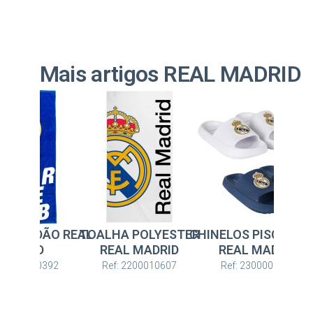
Mais artigos REAL MADRID
 ALGODÃO REAL
TOALHA POLYESTER
CHINELOS PISCINA E
T
MADRID
REAL MADRID
REAL MADRID
: 2200010392
Ref: 2200010607
Ref: 2300006820