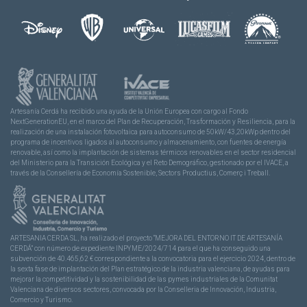
Artesanía Cerdá ha recibido una ayuda de la Unión Europea con cargo al Fondo
NextGenerationEU, en el marco del Plan de Recuperación, Trasformación y Resiliencia, para la
realización de una instalación fotovoltaica para autoconsumo de 50kW/43,20kWp dentro del
programa de incentivos ligados al autoconsumo y almacenamiento, con fuentes de energía
renovable, así como la implantación de sistemas térmicos renovables en el sector residencial
del Ministerio para la Transición Ecológica y el Reto Demográfico, gestionado por el IVACE, a
través de la Consellería de Economía Sostenible, Sectors Productius, Comerç i Treball.
ARTESANIA CERDA SL, ha realizado el proyecto “MEJORA DEL ENTORNO IT DE ARTESANÍA
CERDÁ” con número de expediente INPYME/2024/714 para el que ha conseguido una
subvención de 40.465,62 € correspondiente a la convocatoria para el ejercicio 2024, dentro de
la sexta fase de implantación del Plan estratégico de la industria valenciana, de ayudas para
mejorar la competitividad y la sostenibilidad de las pymes industriales de la Comunitat
Valenciana de diversos sectores, convocada por la Conselleria de Innovación, Industria,
Comercio y Turismo.