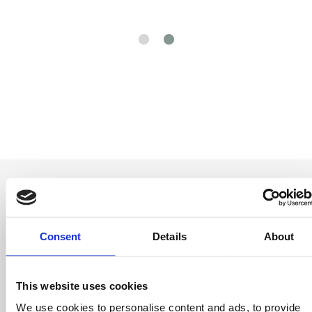
Consent
Details
About
Seja o primeiro a
saber
This website uses cookies
Ofertas especiais, eventos e notícias do
We use cookies to personalise content and ads, to provide