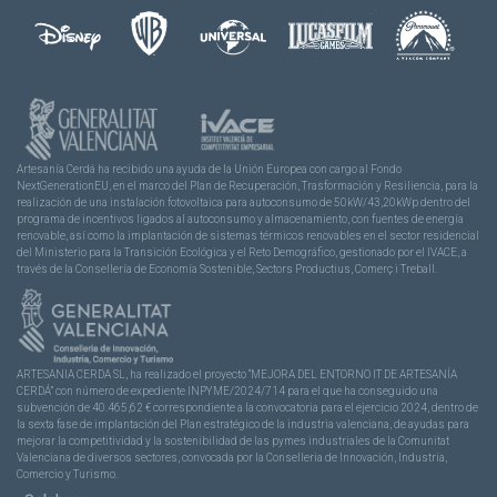
Artesanía Cerdá ha recibido una ayuda de la Unión Europea con cargo al Fondo
NextGenerationEU, en el marco del Plan de Recuperación, Trasformación y Resiliencia, para la
realización de una instalación fotovoltaica para autoconsumo de 50kW/43,20kWp dentro del
programa de incentivos ligados al autoconsumo y almacenamiento, con fuentes de energía
renovable, así como la implantación de sistemas térmicos renovables en el sector residencial
del Ministerio para la Transición Ecológica y el Reto Demográfico, gestionado por el IVACE, a
través de la Consellería de Economía Sostenible, Sectors Productius, Comerç i Treball.
ARTESANIA CERDA SL, ha realizado el proyecto “MEJORA DEL ENTORNO IT DE ARTESANÍA
CERDÁ” con número de expediente INPYME/2024/714 para el que ha conseguido una
subvención de 40.465,62 € correspondiente a la convocatoria para el ejercicio 2024, dentro de
la sexta fase de implantación del Plan estratégico de la industria valenciana, de ayudas para
mejorar la competitividad y la sostenibilidad de las pymes industriales de la Comunitat
Valenciana de diversos sectores, convocada por la Conselleria de Innovación, Industria,
Comercio y Turismo.