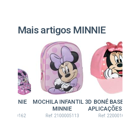
Mais artigos MINNIE
Ou
NÉ MINNIE
MOCHILA INFANTIL 3D
BONÉ BASEBALL
MINNIE
APLICAÇÕES MINNI
: 2200010162
Ref: 2100005113
Ref: 2200010450