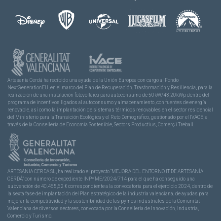
Artesanía Cerdá ha recibido una ayuda de la Unión Europea con cargo al Fondo
NextGenerationEU, en el marco del Plan de Recuperación, Trasformación y Resiliencia, para la
realización de una instalación fotovoltaica para autoconsumo de 50kW/43,20kWp dentro del
programa de incentivos ligados al autoconsumo y almacenamiento, con fuentes de energía
renovable, así como la implantación de sistemas térmicos renovables en el sector residencial
del Ministerio para la Transición Ecológica y el Reto Demográfico, gestionado por el IVACE, a
través de la Consellería de Economía Sostenible, Sectors Productius, Comerç i Treball.
ARTESANIA CERDA SL, ha realizado el proyecto “MEJORA DEL ENTORNO IT DE ARTESANÍA
CERDÁ” con número de expediente INPYME/2024/714 para el que ha conseguido una
subvención de 40.465,62 € correspondiente a la convocatoria para el ejercicio 2024, dentro de
la sexta fase de implantación del Plan estratégico de la industria valenciana, de ayudas para
mejorar la competitividad y la sostenibilidad de las pymes industriales de la Comunitat
Valenciana de diversos sectores, convocada por la Conselleria de Innovación, Industria,
Comercio y Turismo.