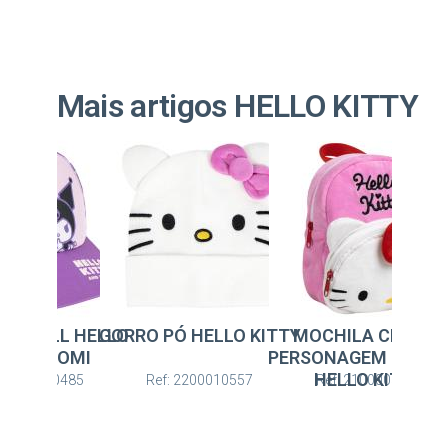
Mais artigos HELLO KITTY
Ó HELLO KITTY
MOCHILA CRECHE
BONÉ BASEBALL HEL
G
PERSONAGEM PREMIUM
KITTY KUROMI
HELLO KITTY
: 2200010557
Ref: 2100005845
Ref: 2200010485