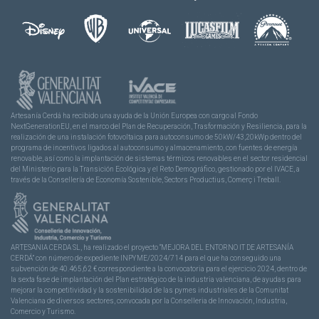
Artesanía Cerdá ha recibido una ayuda de la Unión Europea con cargo al Fondo
NextGenerationEU, en el marco del Plan de Recuperación, Trasformación y Resiliencia, para la
realización de una instalación fotovoltaica para autoconsumo de 50kW/43,20kWp dentro del
programa de incentivos ligados al autoconsumo y almacenamiento, con fuentes de energía
renovable, así como la implantación de sistemas térmicos renovables en el sector residencial
del Ministerio para la Transición Ecológica y el Reto Demográfico, gestionado por el IVACE, a
través de la Consellería de Economía Sostenible, Sectors Productius, Comerç i Treball.
ARTESANIA CERDA SL, ha realizado el proyecto “MEJORA DEL ENTORNO IT DE ARTESANÍA
CERDÁ” con número de expediente INPYME/2024/714 para el que ha conseguido una
subvención de 40.465,62 € correspondiente a la convocatoria para el ejercicio 2024, dentro de
la sexta fase de implantación del Plan estratégico de la industria valenciana, de ayudas para
mejorar la competitividad y la sostenibilidad de las pymes industriales de la Comunitat
Valenciana de diversos sectores, convocada por la Conselleria de Innovación, Industria,
Comercio y Turismo.