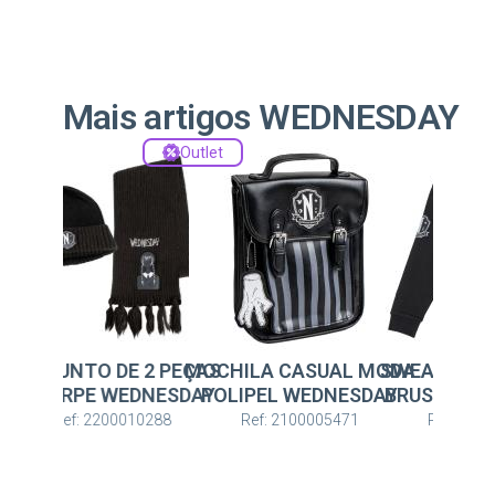
Mais artigos WEDNESDAY
Outlet
TO DE 2 PEÇAS
MOCHILA CASUAL MODA
SWEAT SHIRT COTT
PE WEDNESDAY
POLIPEL WEDNESDAY
BRUSHED WEDNESD
: 2200010288
Ref: 2100005471
Ref: 2900002277