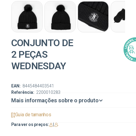
CONJUNTO DE
2 PEÇAS
WEDNESDAY
EAN:
8445484403541
Referência:
2200010283
Mais informações sobre o produto
Guia de tamanhos
Para ver os preços:
|