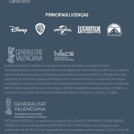
Canal Ético
PRINCIPAIS LICENÇAS
Artesanía Cerdá ha recibido una ayuda de la Unión Europea con cargo al Fondo
NextGenerationEU, en el marco del Plan de Recuperación, Trasformación y Resiliencia, para la
realización de una instalación fotovoltaica para autoconsumo de 50kW/43,20kWp dentro del
programa de incentivos ligados al autoconsumo y almacenamiento, con fuentes de energía
renovable, así como la implantación de sistemas térmicos renovables en el sector residencial
del Ministerio para la Transición Ecológica y el Reto Demográfico, gestionado por el IVACE, a
través de la Consellería de Economía Sostenible, Sectors Productius, Comerç i Treball.
ARTESANIA CERDA SL, ha realizado el proyecto “MEJORA DEL ENTORNO IT DE ARTESANÍA
CERDÁ” con número de expediente INPYME/2024/714 para el que ha conseguido una
subvención de 40.465,62 € correspondiente a la convocatoria para el ejercicio 2024, dentro de