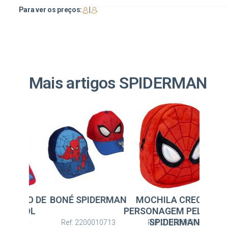
Para ver os preços:
|
Mais artigos SPIDERMAN
 SPIDERMAN
MOCHILA CRECHE
BONÉ CONJUNTO D
PERSONAGEM PELUCHE
ÓCULOS DE SOL
SPIDERMAN
SPIDERMAN
: 2200010713
Ref: 2100004318
Ref: 2200009795