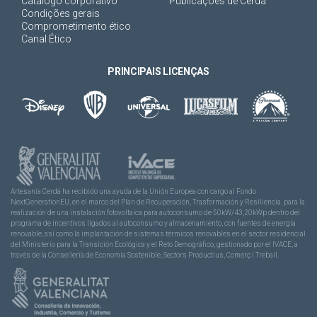
Catálogo corporativo
Publicações de Cerdá
Condições gerais
Comprometimento ético
Canal Ético
PRINCIPAIS LICENÇAS
Artesanía Cerdá ha recibido una ayuda de la Unión Europea con cargo al Fondo
NextGenerationEU, en el marco del Plan de Recuperación, Trasformación y Resiliencia, para la
realización de una instalación fotovoltaica para autoconsumo de 50kW/43,20kWp dentro del
programa de incentivos ligados al autoconsumo y almacenamiento, con fuentes de energía
renovable, así como la implantación de sistemas térmicos renovables en el sector residencial
del Ministerio para la Transición Ecológica y el Reto Demográfico, gestionado por el IVACE, a
través de la Consellería de Economía Sostenible, Sectors Productius, Comerç i Treball.