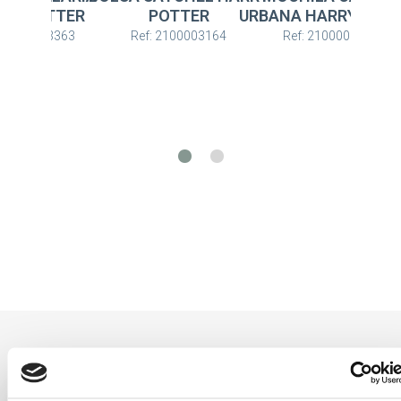
POTTER
URBANA HARRY POTTER
HARRY POTTER
f: 2100003164
Ref: 2100003163
Ref: 2100003363