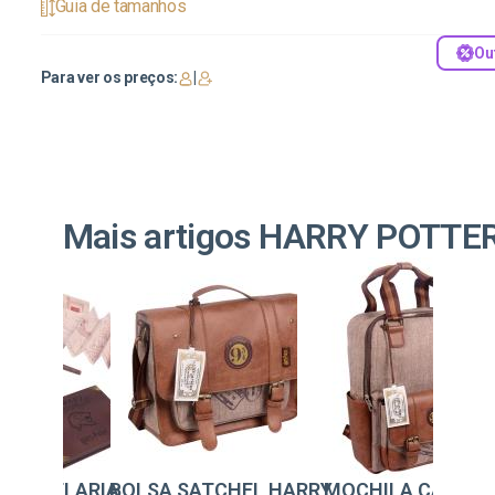
Guia de tamanhos
Ou
Para ver os preços:
|
Mais artigos HARRY POTTE
SATCHEL HARRY
MOCHILA CASUAL
SET DE PAPELARI