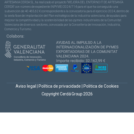
ARTESANIA CERDA SL, ha realizado el proyecto “MEJORA DEL ENTORNO IT DE ARTESANÍA
CERDÁ” con número de expediente INPYME/2024/714 para el que ha conseguido una
subvención de 40.465,62 € correspondiente a la convocatoria para el ejercicio 2024, dentro de
la sexta fase de implantación del Plan estratégico de la industria valenciana, de ayudas para
mejorar la competitividad y la sostenibilidad de las pymes industriales de la Comunitat
Valenciana de diversos sectores, convocada por la Conselleria de Innovación, Industria,
Comercio y Turismo.
Aviso legal
|
Política de privacidade
|
Politica de Cookies
Copyright Cerdá Group 2026