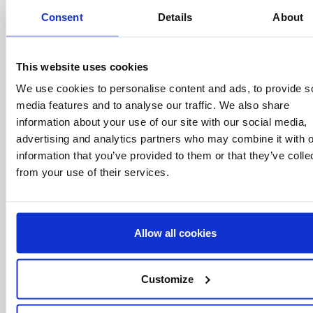
Consent
Details
About
Seja o primeiro a
saber
This website uses cookies
Ofertas especiais, eventos e notícias do
mundo do licenciamento, tudo com um clique
We use cookies to personalise content and ads, to provide s
de um botão.
media features and to analyse our traffic. We also share
information about your use of our site with our social media,
advertising and analytics partners who may combine it with o
information that you’ve provided to them or that they’ve colle
from your use of their services.
Allow all cookies
Customize