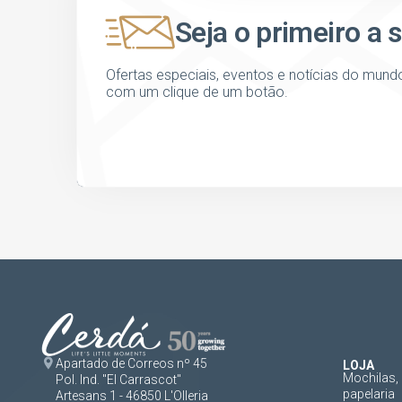
Seja o primeiro a 
Ofertas especiais, eventos e notícias do mund
com um clique de um botão.
Apartado de Correos nº 45
LOJA
Mochilas, 
Pol. Ind. "El Carrascot"
papelaria
Artesans 1 - 46850 L'Olleria