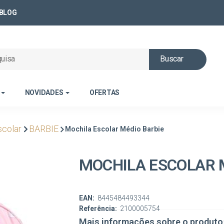
BLOG
Buscar
NOVIDADES
OFERTAS
scolar
BARBIE
Mochila Escolar Médio Barbie
MOCHILA ESCOLAR 
EAN:
8445484493344
Referência:
2100005754
Mais informações sobre o produto