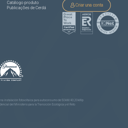
Catálogo produto
Criar una conta
Publicações de Cerdá
e una instalación fotovoltaica para autoconsumo de 50kW/43,20kWp
ncial del Ministerio para la Transición Ecológica y el Reto