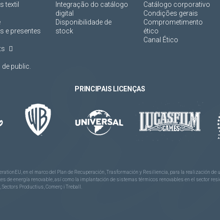
 textil
Integração do catálogo
Catálogo corporativo
digital
Condições gerais
e
Disponibilidade de
Comprometimento
s e presentes
stock
ético
Canal Ético
ts
de public.
PRINCIPAIS LICENÇAS
rationEU, en el marco del Plan de Recuperación, Trasformación y Resiliencia, para la realización d
 de energía renovable, así como la implantación de sistemas térmicos renovables en el sector reside
 Sectors Productius, Comerç i Treball.