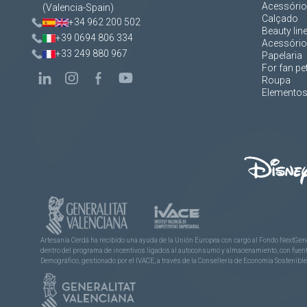
Acessórios
(Valencia-Spain)
Calçado
+34 962 200 502
Beauty lin
+39 0694 806 334
Acessório
+33 249 880 967
Papelaria
For fan pe
Roupa
Elementos 
Artesanía Cerdá ha recibido una ayuda de la Unión Europea con cargo al Fondo NextGene
dentro del programa de incentivos ligados al autoconsumo y almacenamiento, con fuentes
Demográfico, gestionado por el IVACE, a través de la Consellería de Economía Sostenible,