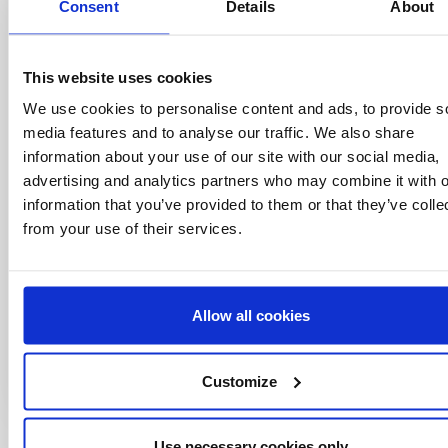
Seja o primeiro a
Consent
Details
About
saber
Ofertas especiais, eventos e notícias do
This website uses cookies
mundo do licenciamento, tudo com um clique
We use cookies to personalise content and ads, to provide s
de um botão.
media features and to analyse our traffic. We also share
information about your use of our site with our social media,
advertising and analytics partners who may combine it with o
information that you’ve provided to them or that they’ve colle
from your use of their services.
Allow all cookies
Customize
Use necessary cookies only