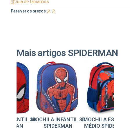
Guia de tamanhos
Para ver os preços:
|
Mais artigos SPIDERMAN
A INFANTIL 3D
MOCHILA INFANTIL 3D
MOCHILA ESCOLA
PIDERMAN
SPIDERMAN
MÉDIO SPIDERMA