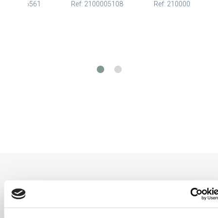
: 2100006561
Ref: 2100005108
Ref: 2100006609