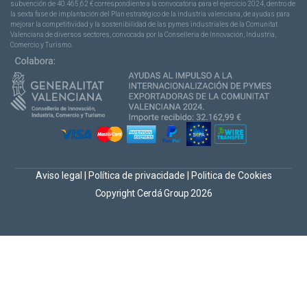
subvención de 40.465,62 € correspondiente a la convocatoria para el ejercicio 2024, dentro de
la sexta fase de implantación del Plan estratégico de la industria valenciana, de ayudas para
mejorar la competitividad y la sostenibilidad de las pymes industriales de la Comunitat
Valenciana de diversos sectores, convocada por la Conselleria de Innovación, Industria,
Comercio y Turismo.
Aviso legal
|
Política de privacidade
|
Politica de Cookies
Copyright Cerdá Group 2026