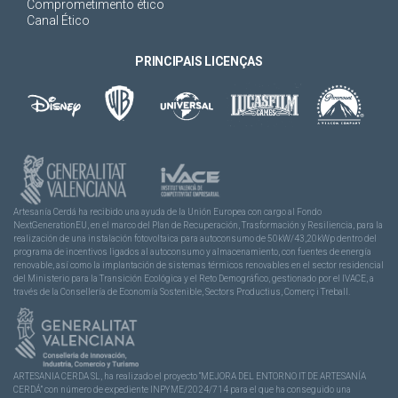
Comprometimento ético
Canal Ético
PRINCIPAIS LICENÇAS
Artesanía Cerdá ha recibido una ayuda de la Unión Europea con cargo al Fondo
NextGenerationEU, en el marco del Plan de Recuperación, Trasformación y Resiliencia, para la
realización de una instalación fotovoltaica para autoconsumo de 50kW/43,20kWp dentro del
programa de incentivos ligados al autoconsumo y almacenamiento, con fuentes de energía
renovable, así como la implantación de sistemas térmicos renovables en el sector residencial
del Ministerio para la Transición Ecológica y el Reto Demográfico, gestionado por el IVACE, a
través de la Consellería de Economía Sostenible, Sectors Productius, Comerç i Treball.
ARTESANIA CERDA SL, ha realizado el proyecto “MEJORA DEL ENTORNO IT DE ARTESANÍA
CERDÁ” con número de expediente INPYME/2024/714 para el que ha conseguido una